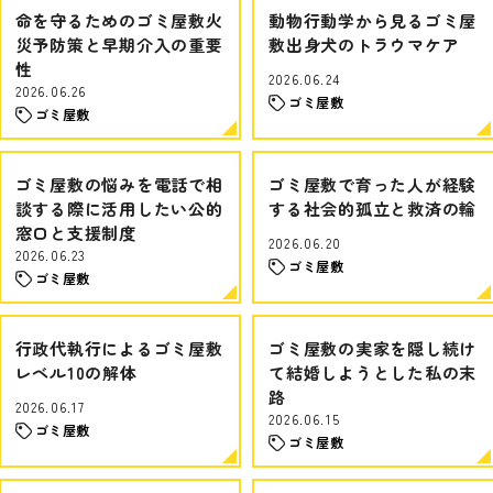
命を守るためのゴミ屋敷火
動物行動学から見るゴミ屋
災予防策と早期介入の重要
敷出身犬のトラウマケア
性
2026.06.24
2026.06.26
ゴミ屋敷
ゴミ屋敷
ゴミ屋敷の悩みを電話で相
ゴミ屋敷で育った人が経験
談する際に活用したい公的
する社会的孤立と救済の輪
窓口と支援制度
2026.06.20
2026.06.23
ゴミ屋敷
ゴミ屋敷
行政代執行によるゴミ屋敷
ゴミ屋敷の実家を隠し続け
レベル10の解体
て結婚しようとした私の末
路
2026.06.17
2026.06.15
ゴミ屋敷
ゴミ屋敷