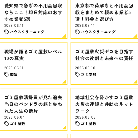
愛知県で急ぎの不用品回収
東京都で荷解きと不用品回
ならここ！即日対応のおす
収をまとめて頼める業者5
すめ業者5選
選！料金と選び方
2026.06.11
2026.06.11
ハウスクリーニング
ハウスクリーニング
現場が語るゴミ屋敷レベル
ゴミ屋敷火災ゼロを目指す
10の真実
社会の役割と未来への責任
2026.06.11
2026.06.10
知識
ゴミ屋敷
ゴミ屋敷清掃員が見た退去
地域社会を脅かすゴミ屋敷
当日のパンドラの箱と失わ
火災の連鎖と共助のネット
れた人生の断片
ワーク
2026.06.04
2026.06.03
ゴミ屋敷
ゴミ屋敷