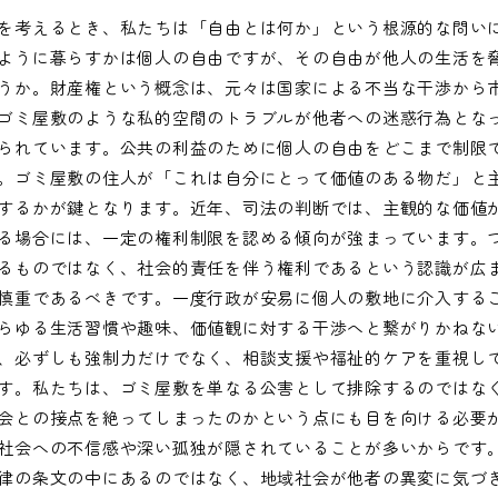
を考えるとき、私たちは「自由とは何か」という根源的な問い
ように暮らすかは個人の自由ですが、その自由が他人の生活を
うか。財産権という概念は、元々は国家による不当な干渉から
ゴミ屋敷のような私的空間のトラブルが他者への迷惑行為とな
られています。公共の利益のために個人の自由をどこまで制限
。ゴミ屋敷の住人が「これは自分にとって価値のある物だ」と
するかが鍵となります。近年、司法の判断では、主観的な価値
る場合には、一定の権利制限を認める傾向が強まっています。
るものではなく、社会的責任を伴う権利であるという認識が広
慎重であるべきです。一度行政が安易に個人の敷地に介入する
らゆる生活習慣や趣味、価値観に対する干渉へと繋がりかねな
、必ずしも強制力だけでなく、相談支援や福祉的ケアを重視し
す。私たちは、ゴミ屋敷を単なる公害として排除するのではな
会との接点を絶ってしまったのかという点にも目を向ける必要
社会への不信感や深い孤独が隠されていることが多いからです
律の条文の中にあるのではなく、地域社会が他者の異変に気づ