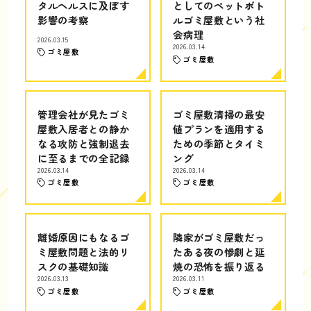
タルヘルスに及ぼす
としてのペットボト
影響の考察
ルゴミ屋敷という社
会病理
2026.03.15
2026.03.14
ゴミ屋敷
ゴミ屋敷
管理会社が見たゴミ
ゴミ屋敷清掃の最安
屋敷入居者との静か
値プランを適用する
なる攻防と強制退去
ための季節とタイミ
に至るまでの全記録
ング
2026.03.14
2026.03.14
ゴミ屋敷
ゴミ屋敷
離婚原因にもなるゴ
隣家がゴミ屋敷だっ
ミ屋敷問題と法的リ
たある夜の惨劇と延
スクの基礎知識
焼の恐怖を振り返る
2026.03.13
2026.03.11
ゴミ屋敷
ゴミ屋敷