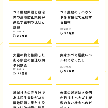
ゴミ屋敷問題と自治
ゴミ屋敷のリバウン
体の迷惑防止条例が
ドを習慣化で克服す
果たす役割の現状と
る技術
課題
2026.03.10
2026.03.10
ゴミ屋敷
ゴミ屋敷
大量の物と格闘した
実家がゴミ屋敷レベ
ある家庭の整理収納
ル10になった日
事例調査
2026.03.09
2026.03.10
ゴミ屋敷
ゴミ屋敷
地域社会の守り神で
未来の迷惑防止条例
ある民生委員がゴミ
が目指すべきゴミ屋
屋敷問題に果たす役
敷のない社会へのビ
割と法的権限の境界
ジョン