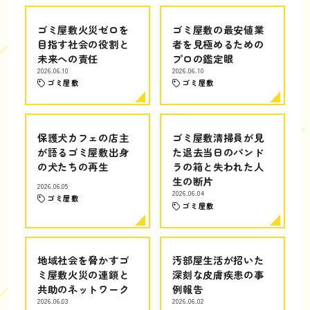
ゴミ屋敷火災ゼロを
ゴミ屋敷の最安値業
目指す社会の役割と
者を見極めるための
未来への責任
プロの鑑定眼
2026.06.10
2026.06.10
ゴミ屋敷
ゴミ屋敷
保護犬カフェの店主
ゴミ屋敷清掃員が見
が語るゴミ屋敷出身
た退去当日のパンド
の犬たちの再生
ラの箱と失われた人
生の断片
2026.06.05
2026.06.04
ゴミ屋敷
ゴミ屋敷
地域社会を脅かすゴ
汚部屋生活が招いた
ミ屋敷火災の連鎖と
深刻な皮膚疾患の事
共助のネットワーク
例報告
2026.06.03
2026.06.02