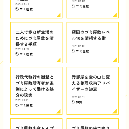
2026.04.04
2026.04.04
ゴミ屋敷
ゴミ屋敷
二人で歩む新生活の
極限のゴミ屋敷レベ
ためにゴミ屋敷を清
ル10を清掃する術
掃する手順
2026.04.02
2026.04.03
ゴミ屋敷
ゴミ屋敷
行政代執行の衝撃と
汚部屋を宝の山に変
ゴミ屋敷所有者が条
える整理収納アドバ
例によって受ける処
イザーの知恵
分の現実
2026.03.31
2026.03.31
知識
ゴミ屋敷
ゴミ屋敷出身トイプ
ゴミ屋敷の底で鳴り