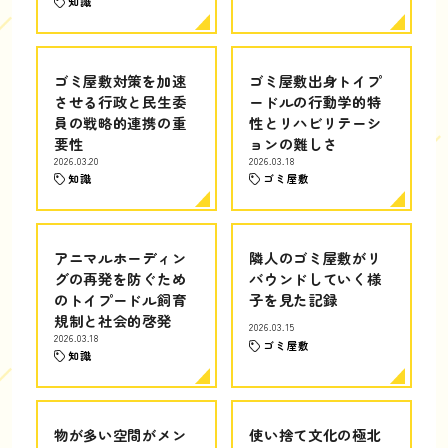
知識
ゴミ屋敷対策を加速
ゴミ屋敷出身トイプ
させる行政と民生委
ードルの行動学的特
員の戦略的連携の重
性とリハビリテーシ
要性
ョンの難しさ
2026.03.20
2026.03.18
知識
ゴミ屋敷
アニマルホーディン
隣人のゴミ屋敷がリ
グの再発を防ぐため
バウンドしていく様
のトイプードル飼育
子を見た記録
規制と社会的啓発
2026.03.15
2026.03.18
ゴミ屋敷
知識
物が多い空間がメン
使い捨て文化の極北