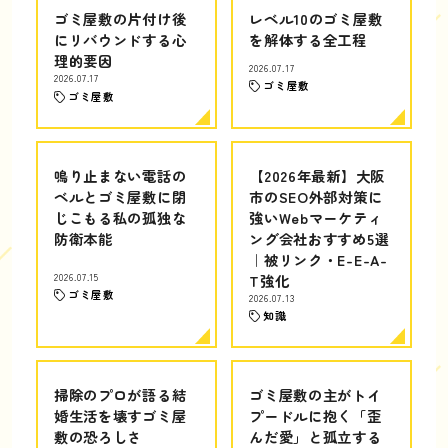
ゴミ屋敷の片付け後
レベル10のゴミ屋敷
にリバウンドする心
を解体する全工程
理的要因
2026.07.17
2026.07.17
ゴミ屋敷
ゴミ屋敷
鳴り止まない電話の
【2026年最新】大阪
ベルとゴミ屋敷に閉
市のSEO外部対策に
じこもる私の孤独な
強いWebマーケティ
防衛本能
ング会社おすすめ5選
｜被リンク・E-E-A-
2026.07.15
T強化
ゴミ屋敷
2026.07.13
知識
掃除のプロが語る結
ゴミ屋敷の主がトイ
婚生活を壊すゴミ屋
プードルに抱く「歪
敷の恐ろしさ
んだ愛」と孤立する