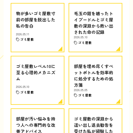
物が多いゴミ屋敷寸
毛玉の鎧を纏ったト
前の部屋を脱出した
イプードルとゴミ屋
私の告白
敷の深淵から救い出
された命の記録
2026.05.11
2026.05.10
ゴミ屋敷
ゴミ屋敷
ゴミ屋敷レベル10に
部屋を埋め尽くすペ
至る心理的メカニズ
ットボトルを効率的
ム
に処分するための処
方箋
2026.05.10
2026.05.05
ゴミ屋敷
ゴミ屋敷
部屋が汚い悩みを持
ゴミ屋敷の深淵から
つ人への専門的な改
這い出し退去勧告を
善アドバイス
受けた私が経験した