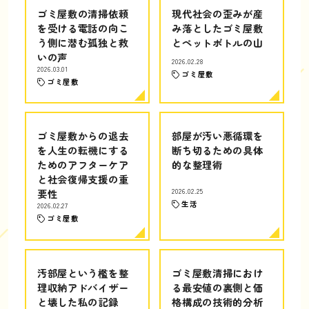
ゴミ屋敷の清掃依頼
現代社会の歪みが産
を受ける電話の向こ
み落としたゴミ屋敷
う側に潜む孤独と救
とペットボトルの山
いの声
2026.02.28
2026.03.01
ゴミ屋敷
ゴミ屋敷
ゴミ屋敷からの退去
部屋が汚い悪循環を
を人生の転機にする
断ち切るための具体
ためのアフターケア
的な整理術
と社会復帰支援の重
要性
2026.02.25
生活
2026.02.27
ゴミ屋敷
汚部屋という檻を整
ゴミ屋敷清掃におけ
理収納アドバイザー
る最安値の裏側と価
と壊した私の記録
格構成の技術的分析