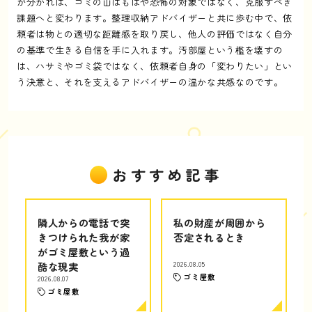
が分かれば、ゴミの山はもはや恐怖の対象ではなく、克服すべき
課題へと変わります。整理収納アドバイザーと共に歩む中で、依
頼者は物との適切な距離感を取り戻し、他人の評価ではなく自分
の基準で生きる自信を手に入れます。汚部屋という檻を壊すの
は、ハサミやゴミ袋ではなく、依頼者自身の「変わりたい」とい
う決意と、それを支えるアドバイザーの温かな共感なのです。
おすすめ記事
隣人からの電話で突
私の財産が周囲から
きつけられた我が家
否定されるとき
がゴミ屋敷という過
酷な現実
2026.08.05
ゴミ屋敷
2026.08.07
ゴミ屋敷