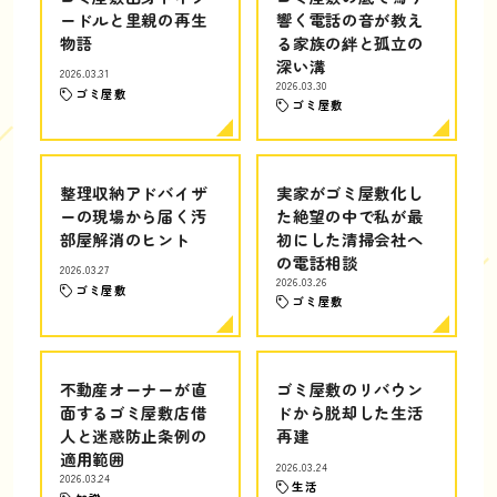
ードルと里親の再生
響く電話の音が教え
物語
る家族の絆と孤立の
深い溝
2026.03.31
2026.03.30
ゴミ屋敷
ゴミ屋敷
整理収納アドバイザ
実家がゴミ屋敷化し
ーの現場から届く汚
た絶望の中で私が最
部屋解消のヒント
初にした清掃会社へ
の電話相談
2026.03.27
2026.03.26
ゴミ屋敷
ゴミ屋敷
不動産オーナーが直
ゴミ屋敷のリバウン
面するゴミ屋敷店借
ドから脱却した生活
人と迷惑防止条例の
再建
適用範囲
2026.03.24
2026.03.24
生活