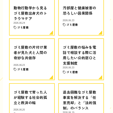
動物行動学から見る
汚部屋と健康被害の
ゴミ屋敷出身犬のト
恐ろしい因果関係
ラウマケア
2026.06.23
2026.06.24
ゴミ屋敷
ゴミ屋敷
ゴミ屋敷の片付け業
ゴミ屋敷の悩みを電
者が見た犬と人間の
話で相談する際に活
奇妙な共依存
用したい公的窓口と
支援制度
2026.06.23
2026.06.23
ゴミ屋敷
ゴミ屋敷
ゴミ屋敷で育った人
退去困難なゴミ屋敷
が経験する社会的孤
事案を解決する「任
立と救済の輪
意売却」と「法的強
制」のバランス
2026.06.20
2026.06.19