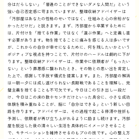
分はだらしない」「普通のことができないダメな人間だ」という
強い自己否定感に苛まれていますが、整理収納アドバイザーは
「汚部屋はあなたの性格のせいではなく、仕組みと心の余裕がな
かっただけだ」と説きます。まず、汚部屋から卒業するために
は、片付けを「捨てる作業」ではなく「選ぶ作業」へと定義し直
す必要があります。物を捨てることに痛みを感じる人は多いです
が、これからの自分が幸せになるために、何を残したいかという
ポジティブな視点を持つことで、片付けのハードルは劇的に下が
ります。整理収納アドバイザーは、作業中に依頼者が「もったい
ない」という罪悪感に襲われたとき、その物との思い出を肯定し
た上で、感謝して手放す儀式を提案します。また、汚部屋の解消
は一朝一夕には成し遂げられない長期戦であることを理解し、完
璧主義を捨てることも不可欠です。今日はこの引き出し一段だ
け、今日はこの床の数十センチだけといった具合に、小さな成功
体験を積み重ねることが、脳に「自分はできる」という新しい回
路を作ります。アドバイザーは、その過程で起こる停滞や挫折も
予測し、依頼者が再び立ち上がれるように励まし続けます。汚部
屋を脱出した後の清々しい生活を具体的にイメージさせること
で、モチベーションを維持させるのもプロの技です。心の整え方