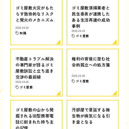
ゴミ屋敷火災がもた
ゴミ屋敷清掃業者と
らす致命的なリスク
民生委員が連携した
と発火のメカニズム
ある生活再建の成功
事例
2026.04.09
2026.04.09
知識
ゴミ屋敷
不動産トラブル解決
権利の背後に潜む社
の専門家が語るゴミ
会的孤立への処方箋
屋敷訴訟と立ち退き
交渉の最前線
2026.04.05
ゴミ屋敷
2026.04.06
ゴミ屋敷
ゴミ屋敷の山から発
汚部屋で蔓延する微
掘される旧型携帯電
生物が病気になる引
話に刻まれた持ち主
き金となる
の記憶