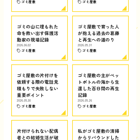
ゴミ屋敷
ゴミ屋敷
ゴミの山に埋もれた
ゴミ屋敷で育った人
命を救い出す保護活
が抱える過去の葛藤
動家の現場記録
と再生への道のり
2026.06.02
2026.05.31
ゴミ屋敷
ゴミ屋敷
ゴミ屋敷の片付けを
ゴミ屋敷の主がペッ
依頼する際の電話見
トボトルの海から生
積もりで失敗しない
還した百日間の再生
重要ポイント
記録
2026.05.30
2026.05.26
ゴミ屋敷
ゴミ屋敷
片付けられない配偶
私がゴミ屋敷の清掃
者との結婚生活が破
からリバウンドした