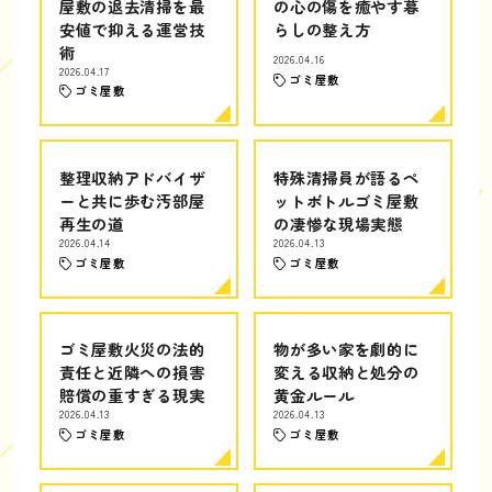
屋敷の退去清掃を最
の心の傷を癒やす暮
安値で抑える運営技
らしの整え方
術
2026.04.16
2026.04.17
ゴミ屋敷
ゴミ屋敷
整理収納アドバイザ
特殊清掃員が語るペ
ーと共に歩む汚部屋
ットボトルゴミ屋敷
再生の道
の凄惨な現場実態
2026.04.14
2026.04.13
ゴミ屋敷
ゴミ屋敷
ゴミ屋敷火災の法的
物が多い家を劇的に
責任と近隣への損害
変える収納と処分の
賠償の重すぎる現実
黄金ルール
2026.04.13
2026.04.13
ゴミ屋敷
ゴミ屋敷