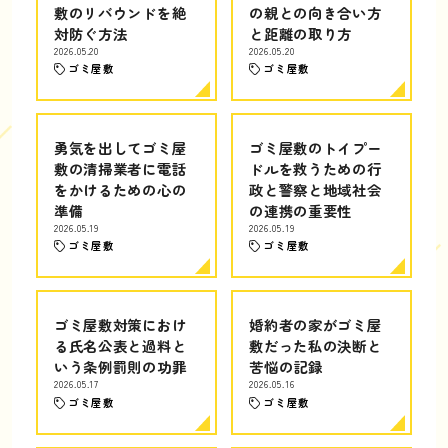
敷のリバウンドを絶
の親との向き合い方
対防ぐ方法
と距離の取り方
2026.05.20
2026.05.20
ゴミ屋敷
ゴミ屋敷
勇気を出してゴミ屋
ゴミ屋敷のトイプー
敷の清掃業者に電話
ドルを救うための行
をかけるための心の
政と警察と地域社会
準備
の連携の重要性
2026.05.19
2026.05.19
ゴミ屋敷
ゴミ屋敷
ゴミ屋敷対策におけ
婚約者の家がゴミ屋
る氏名公表と過料と
敷だった私の決断と
いう条例罰則の功罪
苦悩の記録
2026.05.17
2026.05.16
ゴミ屋敷
ゴミ屋敷