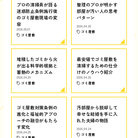
プロの清掃員が語る
整理のプロが明かす
迷惑防止条例施行後
部屋が汚い人の思考
のゴミ屋敷現場の変
パターン
容
2026.04.30
2026.05.01
ゴミ屋敷
ゴミ屋敷
堆積したゴミから火
最安値でゴミ屋敷を
が出る科学的根拠と
清掃するための仕分
蓄熱のメカニズム
けのノウハウ紹介
2026.04.29
2026.04.26
ゴミ屋敷
ゴミ屋敷
ゴミ屋敷対策条例の
汚部屋から脱却して
進化と福祉的アプロ
幸せな結婚を手に入
ーチの融合がもたら
れた夫婦の物語
す変化
2026.04.24
2026.04.25
ゴミ屋敷
ゴミ屋敷