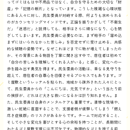
ってゴミはもはや不用品ではなく、自分を守るための大切な「財
産」や「記憶の断片」となっています。こうした複雑な心理状態
にある人々に対し、民生委員が対峙する際、何よりも求められる
のがカウンセリングマインドです。正論を振りかざして「不衛生
だ」「迷惑だ」と説得しても、相手はさらに頑なになり、心を閉
ざしてしまいます。民生委員に必要なのは、まず相手の「溜め込
まずにはいられなかった苦しみ」を否定せずに受け止める、共感
的な傾聴の姿勢です。なぜこれほどまでに物が増えてしまったの
か、その背景にある物語を丁寧に聞き出す中で、居住者は初めて
「自分の苦しみを理解してくれる人がいる」と感じ、変化への一
歩を踏み出す勇気を得ます。民生委員の活動は、単なる見守りを
超えて、居住者の自尊心を回復させるプロセスでもあります。ゴ
ミ屋敷というレッテルを貼られ、地域から疎外された人々にとっ
て、民生委員からの「こんにちは、元気ですか」という当たり前
の挨拶が、どれほど大きな救いになるかは計り知れません。ま
た、民生委員は自身のメンタルケアも重要です。凄惨な現場や、
激しい拒絶に直面することで、支援者側が疲弊してしまう「燃え
尽き症候群」のリスクがあるからです。チームで対応すること、
そして小さな変化を喜びとする心の余裕を持つことが、長期間に
わたるゴミ屋敷支援には不可欠です。物理的なゴミを捨てる前