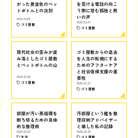
がった黄金色のペッ
を受ける電話の向こ
トボトルとの決別
う側に潜む孤独と救
いの声
2026.03.06
2026.03.01
ゴミ屋敷
ゴミ屋敷
現代社会の歪みが産
ゴミ屋敷からの退去
み落としたゴミ屋敷
を人生の転機にする
とペットボトルの山
ためのアフターケア
と社会復帰支援の重
2026.02.28
要性
ゴミ屋敷
2026.02.27
ゴミ屋敷
部屋が汚い悪循環を
汚部屋という檻を整
断ち切るための具体
理収納アドバイザー
的な整理術
と壊した私の記録
2026.02.25
2026.02.25
生活
ゴミ屋敷