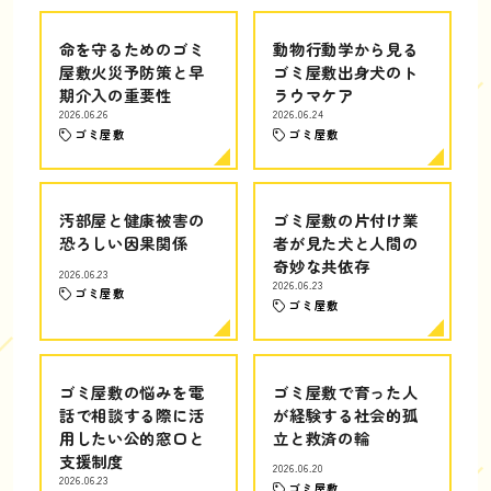
命を守るためのゴミ
動物行動学から見る
屋敷火災予防策と早
ゴミ屋敷出身犬のト
期介入の重要性
ラウマケア
2026.06.26
2026.06.24
ゴミ屋敷
ゴミ屋敷
汚部屋と健康被害の
ゴミ屋敷の片付け業
恐ろしい因果関係
者が見た犬と人間の
奇妙な共依存
2026.06.23
2026.06.23
ゴミ屋敷
ゴミ屋敷
ゴミ屋敷の悩みを電
ゴミ屋敷で育った人
話で相談する際に活
が経験する社会的孤
用したい公的窓口と
立と救済の輪
支援制度
2026.06.20
2026.06.23
ゴミ屋敷