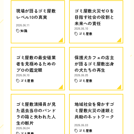
現場が語るゴミ屋敷
ゴミ屋敷火災ゼロを
レベル10の真実
目指す社会の役割と
未来への責任
2026.06.11
2026.06.10
知識
ゴミ屋敷
ゴミ屋敷の最安値業
保護犬カフェの店主
者を見極めるための
が語るゴミ屋敷出身
プロの鑑定眼
の犬たちの再生
2026.06.10
2026.06.05
ゴミ屋敷
ゴミ屋敷
ゴミ屋敷清掃員が見
地域社会を脅かすゴ
た退去当日のパンド
ミ屋敷火災の連鎖と
ラの箱と失われた人
共助のネットワーク
生の断片
2026.06.03
2026.06.04
ゴミ屋敷
ゴミ屋敷