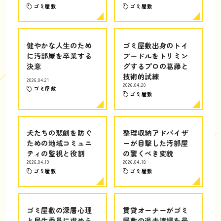
ゴミ屋敷
ゴミ屋敷
健やかな人生のため
ゴミ屋敷出身のトイ
に汚部屋を卒業する
プードルをトリミン
決意
グするプロの葛藤と
技術的試練
2026.04.21
2026.04.20
ゴミ屋敷
ゴミ屋敷
犬たちの悲劇を防ぐ
整理収納アドバイザ
ための地域コミュニ
ーが目撃した汚部屋
ティの監視と役割
の驚くべき変貌
2026.04.19
2026.04.18
ゴミ屋敷
ゴミ屋敷
ゴミ屋敷の深層心理
賃貸オーナーがゴミ
と民生委員に求めら
屋敷の退去清掃を最