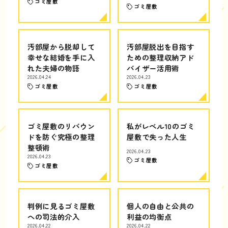
ゴミ屋敷
ゴミ屋敷
汚部屋から脱却して
汚部屋脱出を目指す
幸せな結婚を手に入
ための整理収納アド
れた夫婦の物語
バイザー活用術
2026.04.24
2026.04.23
ゴミ屋敷
ゴミ屋敷
ゴミ屋敷のリバウン
私がレベル10のゴミ
ドを防ぐ究極の整理
屋敷で失った人生
整頓術
2026.04.23
2026.04.23
ゴミ屋敷
ゴミ屋敷
判例に見るゴミ屋敷
個人の自由と公共の
への司法的介入
利益の均衡点
2026.04.22
2026.04.22