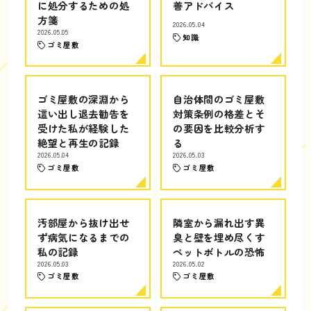
に処分するための処
善アドバイス
方箋
2026.05.04
2026.05.05
知識
ゴミ屋敷
ゴミ屋敷の深淵から
自治体間のゴミ屋敷
這い出し退去勧告を
対策条例の格差とそ
受けた私が経験した
の要因を比較分析す
絶望と再生の記録
る
2026.05.04
2026.05.03
ゴミ屋敷
ゴミ屋敷
汚部屋から抜け出せ
隣室から漏れ出す異
ず病気になるまでの
臭と壁を埋め尽くす
私の記録
ペットボトルの恐怖
2026.05.03
2026.05.02
ゴミ屋敷
ゴミ屋敷