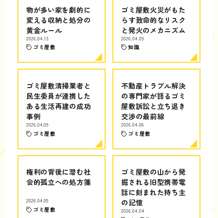
物が多い家を劇的に
ゴミ屋敷火災がもた
変える収納と処分の
らす致命的なリスク
黄金ルール
と発火のメカニズム
2026.04.13
2026.04.09
ゴミ屋敷
知識
ゴミ屋敷清掃業者と
不動産トラブル解決
民生委員が連携した
の専門家が語るゴミ
ある生活再建の成功
屋敷訴訟と立ち退き
事例
交渉の最前線
2026.04.09
2026.04.06
ゴミ屋敷
ゴミ屋敷
権利の背後に潜む社
ゴミ屋敷の山から発
会的孤立への処方箋
掘される旧型携帯電
話に刻まれた持ち主
2026.04.05
の記憶
ゴミ屋敷
2026.04.04