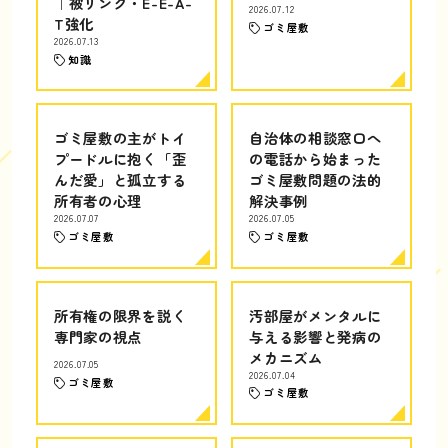
｜被リンク・E-E-A-
2026.07.12
T強化
ゴミ屋敷
2026.07.13
知識
ゴミ屋敷の主がトイ
自治体の相談窓口へ
プードルに抱く「歪
の電話から始まった
んだ愛」と孤立する
ゴミ屋敷問題の法的
所有者の心理
解決事例
2026.07.07
2026.07.05
ゴミ屋敷
ゴミ屋敷
所有権の限界を説く
汚部屋がメンタルに
専門家の視点
与える影響と発病の
メカニズム
2026.07.05
2026.07.04
ゴミ屋敷
ゴミ屋敷