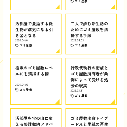
ゴミ屋敷
汚部屋で蔓延する微
二人で歩む新生活の
生物が病気になる引
ためにゴミ屋敷を清
き金となる
掃する手順
2026.04.04
2026.04.03
ゴミ屋敷
ゴミ屋敷
極限のゴミ屋敷レベ
行政代執行の衝撃と
ル10を清掃する術
ゴミ屋敷所有者が条
例によって受ける処
2026.04.02
分の現実
ゴミ屋敷
2026.03.31
ゴミ屋敷
汚部屋を宝の山に変
ゴミ屋敷出身トイプ
える整理収納アドバ
ードルと里親の再生