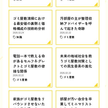
ゴミ屋敷清掃におけ
汚部屋の主が整理収
る最安値の裏側と価
納アドバイザーを呼
格構成の技術的分析
んで起きた奇跡
2026.02.24
2026.02.22
知識
ゴミ屋敷
電話一本で救える命
未来の地域社会を救
があるセルフネグレ
うゴミ屋敷対策とし
クトとゴミ屋敷の密
ての民生委員の進化
接な関係
2026.02.22
2026.02.22
ゴミ屋敷
ゴミ屋敷
家族がゴミ屋敷をリ
部屋が汚い自分を卒
バウンドさせないた
業してミニマリスト