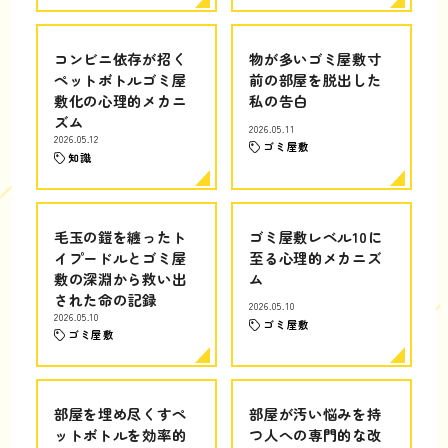
コンビニ依存が招く
物が多いゴミ屋敷寸
ペットボトルゴミ屋
前の部屋を脱出した
敷化の心理的メカニ
私の告白
ズム
2026.05.11
2026.05.12
ゴミ屋敷
知識
毛玉の鎧を纏ったト
ゴミ屋敷レベル10に
イプードルとゴミ屋
至る心理的メカニズ
敷の深淵から救い出
ム
された命の記録
2026.05.10
2026.05.10
ゴミ屋敷
ゴミ屋敷
部屋を埋め尽くすペ
部屋が汚い悩みを持
ットボトルを効率的
つ人への専門的な改