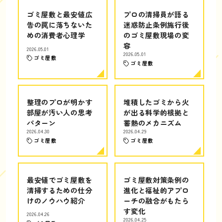
ゴミ屋敷と最安値広
プロの清掃員が語る
告の罠に落ちないた
迷惑防止条例施行後
めの消費者心理学
のゴミ屋敷現場の変
容
2026.05.01
2026.05.01
ゴミ屋敷
ゴミ屋敷
整理のプロが明かす
堆積したゴミから火
部屋が汚い人の思考
が出る科学的根拠と
パターン
蓄熱のメカニズム
2026.04.30
2026.04.29
ゴミ屋敷
ゴミ屋敷
最安値でゴミ屋敷を
ゴミ屋敷対策条例の
清掃するための仕分
進化と福祉的アプロ
けのノウハウ紹介
ーチの融合がもたら
す変化
2026.04.26
2026.04.25