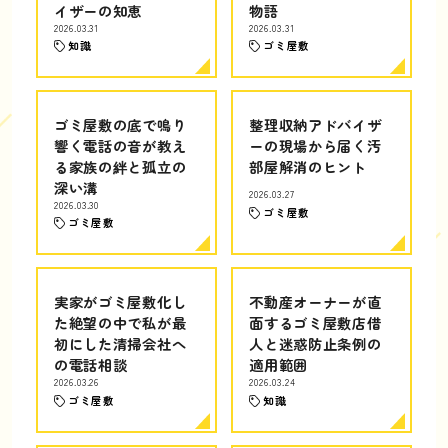
イザーの知恵
物語
2026.03.31
2026.03.31
知識
ゴミ屋敷
ゴミ屋敷の底で鳴り
整理収納アドバイザ
響く電話の音が教え
ーの現場から届く汚
る家族の絆と孤立の
部屋解消のヒント
深い溝
2026.03.27
2026.03.30
ゴミ屋敷
ゴミ屋敷
実家がゴミ屋敷化し
不動産オーナーが直
た絶望の中で私が最
面するゴミ屋敷店借
初にした清掃会社へ
人と迷惑防止条例の
の電話相談
適用範囲
2026.03.26
2026.03.24
ゴミ屋敷
知識