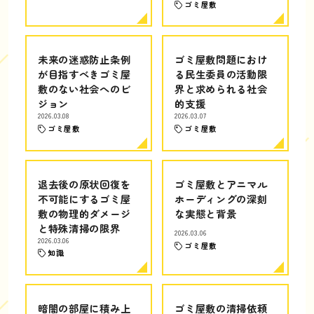
ゴミ屋敷
未来の迷惑防止条例
ゴミ屋敷問題におけ
が目指すべきゴミ屋
る民生委員の活動限
敷のない社会へのビ
界と求められる社会
ジョン
的支援
2026.03.08
2026.03.07
ゴミ屋敷
ゴミ屋敷
退去後の原状回復を
ゴミ屋敷とアニマル
不可能にするゴミ屋
ホーディングの深刻
敷の物理的ダメージ
な実態と背景
と特殊清掃の限界
2026.03.06
2026.03.06
ゴミ屋敷
知識
暗闇の部屋に積み上
ゴミ屋敷の清掃依頼