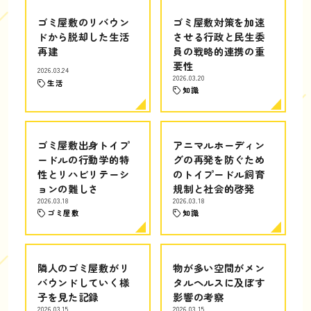
ゴミ屋敷のリバウン
ゴミ屋敷対策を加速
ドから脱却した生活
させる行政と民生委
再建
員の戦略的連携の重
要性
2026.03.24
2026.03.20
生活
知識
ゴミ屋敷出身トイプ
アニマルホーディン
ードルの行動学的特
グの再発を防ぐため
性とリハビリテーシ
のトイプードル飼育
ョンの難しさ
規制と社会的啓発
2026.03.18
2026.03.18
ゴミ屋敷
知識
隣人のゴミ屋敷がリ
物が多い空間がメン
バウンドしていく様
タルヘルスに及ぼす
子を見た記録
影響の考察
2026.03.15
2026.03.15