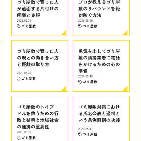
ゴミ屋敷で育った人
プロが教えるゴミ屋
が直面する片付けの
敷のリバウンドを絶
困難と克服
対防ぐ方法
2026.05.21
2026.05.20
ゴミ屋敷
ゴミ屋敷
ゴミ屋敷で育った人
勇気を出してゴミ屋
の親との向き合い方
敷の清掃業者に電話
と距離の取り方
をかけるための心の
準備
2026.05.20
2026.05.19
ゴミ屋敷
ゴミ屋敷
ゴミ屋敷のトイプー
ゴミ屋敷対策におけ
ドルを救うための行
る氏名公表と過料と
政と警察と地域社会
いう条例罰則の功罪
の連携の重要性
2026.05.17
2026.05.19
ゴミ屋敷
ゴミ屋敷