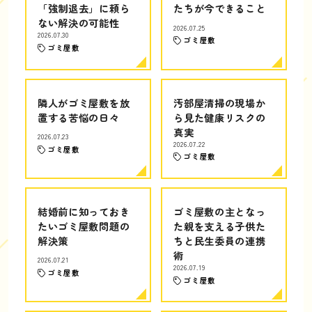
「強制退去」に頼ら
たちが今できること
ない解決の可能性
2026.07.25
2026.07.30
ゴミ屋敷
ゴミ屋敷
隣人がゴミ屋敷を放
汚部屋清掃の現場か
置する苦悩の日々
ら見た健康リスクの
真実
2026.07.23
2026.07.22
ゴミ屋敷
ゴミ屋敷
結婚前に知っておき
ゴミ屋敷の主となっ
たいゴミ屋敷問題の
た親を支える子供た
解決策
ちと民生委員の連携
術
2026.07.21
2026.07.19
ゴミ屋敷
ゴミ屋敷