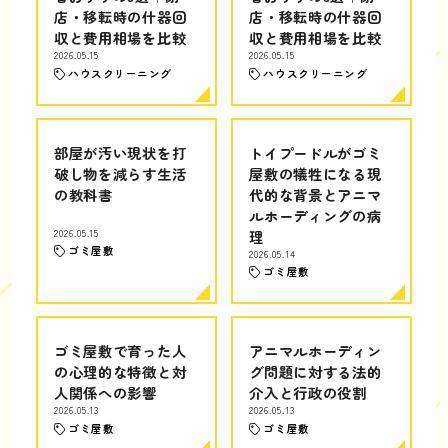
店・移転時の什器回
店・移転時の什器回
収と費用相場を比較
収と費用相場を比較
2026.05.15
2026.05.15
ハウスクリーニング
ハウスクリーニング
部屋が汚い現状を打
トイプードルがゴミ
破し物を減らす生活
屋敷の犠牲になる現
の教科書
代的な背景とアニマ
ルホーディングの病
2026.05.15
理
ゴミ屋敷
2026.05.14
ゴミ屋敷
ゴミ屋敷で育った人
アニマルホーディン
の心理的な特徴と対
グ問題に対する法的
人関係への影響
介入と行政の役割
2026.05.13
2026.05.13
ゴミ屋敷
ゴミ屋敷