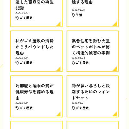
還した百日間の再生
綻する理由
記録
2026.05.25
2026.05.26
生活
ゴミ屋敷
私がゴミ屋敷の清掃
集合住宅を蝕む大量
からリバウンドした
のペットボトルが招
理由
く構造的被害の事例
2026.05.24
2026.05.24
ゴミ屋敷
ゴミ屋敷
汚部屋と睡眠の質が
物が多い暮らしと決
健康寿命を縮める理
別するためのマイン
由
ドセット
2026.05.24
2026.05.21
ゴミ屋敷
ゴミ屋敷