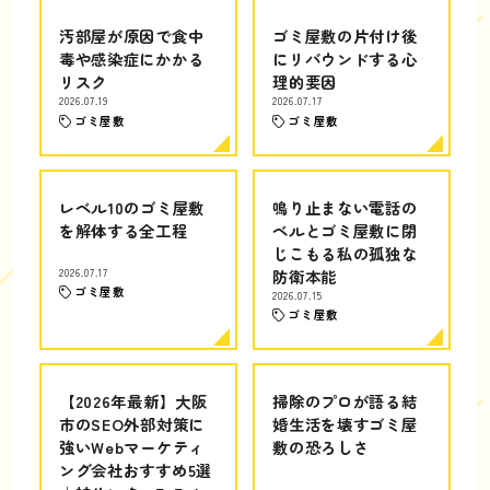
汚部屋が原因で食中
ゴミ屋敷の片付け後
毒や感染症にかかる
にリバウンドする心
リスク
理的要因
2026.07.19
2026.07.17
ゴミ屋敷
ゴミ屋敷
レベル10のゴミ屋敷
鳴り止まない電話の
を解体する全工程
ベルとゴミ屋敷に閉
じこもる私の孤独な
2026.07.17
防衛本能
ゴミ屋敷
2026.07.15
ゴミ屋敷
【2026年最新】大阪
掃除のプロが語る結
市のSEO外部対策に
婚生活を壊すゴミ屋
強いWebマーケティ
敷の恐ろしさ
ング会社おすすめ5選