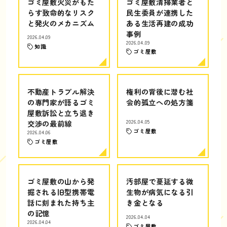
ゴミ屋敷火災がもた
ゴミ屋敷清掃業者と
らす致命的なリスク
民生委員が連携した
と発火のメカニズム
ある生活再建の成功
事例
2026.04.09
2026.04.09
知識
ゴミ屋敷
不動産トラブル解決
権利の背後に潜む社
の専門家が語るゴミ
会的孤立への処方箋
屋敷訴訟と立ち退き
交渉の最前線
2026.04.05
ゴミ屋敷
2026.04.06
ゴミ屋敷
ゴミ屋敷の山から発
汚部屋で蔓延する微
掘される旧型携帯電
生物が病気になる引
話に刻まれた持ち主
き金となる
の記憶
2026.04.04
2026.04.04
ゴミ屋敷