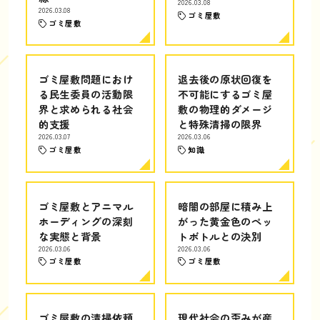
2026.03.08
2026.03.08
ゴミ屋敷
ゴミ屋敷
ゴミ屋敷問題におけ
退去後の原状回復を
る民生委員の活動限
不可能にするゴミ屋
界と求められる社会
敷の物理的ダメージ
的支援
と特殊清掃の限界
2026.03.07
2026.03.06
ゴミ屋敷
知識
ゴミ屋敷とアニマル
暗闇の部屋に積み上
ホーディングの深刻
がった黄金色のペッ
な実態と背景
トボトルとの決別
2026.03.06
2026.03.06
ゴミ屋敷
ゴミ屋敷
ゴミ屋敷の清掃依頼
現代社会の歪みが産