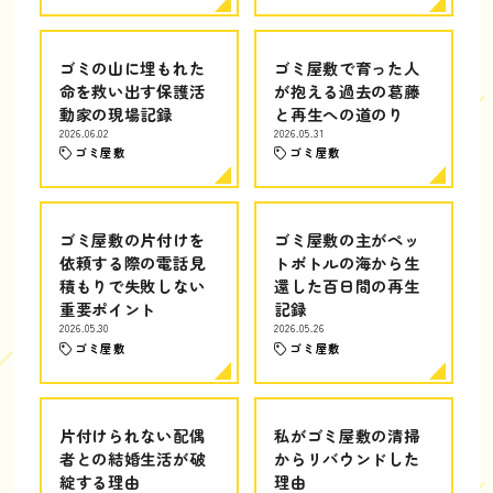
ゴミの山に埋もれた
ゴミ屋敷で育った人
命を救い出す保護活
が抱える過去の葛藤
動家の現場記録
と再生への道のり
2026.06.02
2026.05.31
ゴミ屋敷
ゴミ屋敷
ゴミ屋敷の片付けを
ゴミ屋敷の主がペッ
依頼する際の電話見
トボトルの海から生
積もりで失敗しない
還した百日間の再生
重要ポイント
記録
2026.05.30
2026.05.26
ゴミ屋敷
ゴミ屋敷
片付けられない配偶
私がゴミ屋敷の清掃
者との結婚生活が破
からリバウンドした
綻する理由
理由