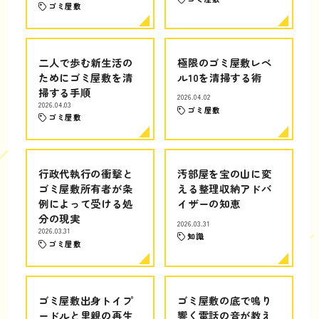
ゴミ屋敷
二人で歩む新生活の
極限のゴミ屋敷レベ
ためにゴミ屋敷を清
ル10を清掃する術
掃する手順
2026.04.02
2026.04.03
ゴミ屋敷
ゴミ屋敷
行政代執行の衝撃と
汚部屋を宝の山に変
ゴミ屋敷所有者が条
える整理収納アドバ
例によって受ける処
イザーの知恵
分の現実
2026.03.31
2026.03.31
知識
ゴミ屋敷
ゴミ屋敷出身トイプ
ゴミ屋敷の底で鳴り
ードルと里親の再生
響く電話の音が教え