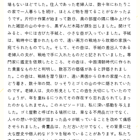
場もないほどでした。住人であった老婦人は、数十年にわたりこ
の家で一人暮らしを続け、ほとんど物を捨てることがなかったよ
うです。片付け作業が始まって数日、奥の部屋の隅に積み上げら
れた雑誌の山の中から、黒ずんだ木箱が顔を出しました。開けて
みると、中には古びた手紙と、小さな壺が入っていました。手紙
は、戦時中に書かれたもので、遠い南方の戦地から故郷の家族へ
宛てられたものでした。そして、その壺は、手紙の差出人である
老婦人の夫が、戦地で手に入れたものだと記されていました。専
門家に鑑定を依頼したところ、その壺は、中国清朝時代に作られ
た貴重なものだと判明し、数百万の価値があると評価されまし
た。この壺は、戦禍を潜り抜け、遠い異国から日本の家屋へとた
どり着き、数十年の間、ひっそりとゴミの山の中に隠されていた
のです。老婦人は、夫の形見としてこの壺を大切にしていたので
しょうが、年を重ねるにつれてその存在すら忘れ去られてしまっ
たのかもしれません。このエピソードは、私に深い感動を与えま
した。ゴミ屋敷と呼ばれる場所には、単なる不用品だけでなく、
人々の想いや記憶が詰まった品々が眠っていることを改めて痛感
させられました。骨董品は、ただ古いだけでなく、その背景に壮
大な歴史や個人的なドラマを秘めていることがあります。私たち