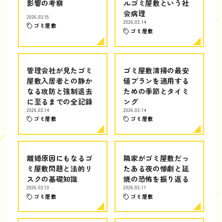
影響の考察
ルゴミ屋敷という社
会病理
2026.03.15
2026.03.14
ゴミ屋敷
ゴミ屋敷
管理会社が見たゴミ
ゴミ屋敷清掃の最安
屋敷入居者との静か
値プランを適用する
なる攻防と強制退去
ための季節とタイミ
に至るまでの全記録
ング
2026.03.14
2026.03.14
ゴミ屋敷
ゴミ屋敷
離婚原因にもなるゴ
隣家がゴミ屋敷だっ
ミ屋敷問題と法的リ
たある夜の惨劇と延
スクの基礎知識
焼の恐怖を振り返る
2026.03.13
2026.03.11
ゴミ屋敷
ゴミ屋敷