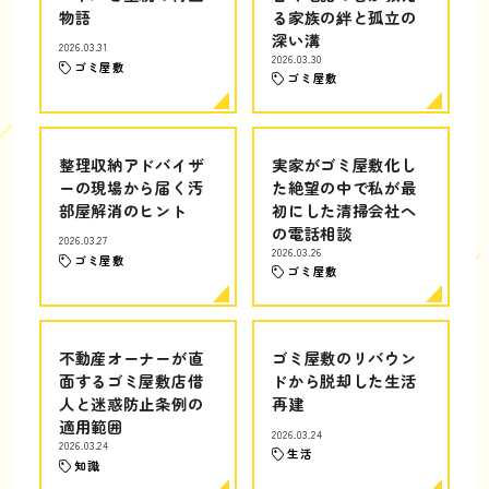
物語
る家族の絆と孤立の
深い溝
2026.03.31
2026.03.30
ゴミ屋敷
ゴミ屋敷
整理収納アドバイザ
実家がゴミ屋敷化し
ーの現場から届く汚
た絶望の中で私が最
部屋解消のヒント
初にした清掃会社へ
の電話相談
2026.03.27
2026.03.26
ゴミ屋敷
ゴミ屋敷
不動産オーナーが直
ゴミ屋敷のリバウン
面するゴミ屋敷店借
ドから脱却した生活
人と迷惑防止条例の
再建
適用範囲
2026.03.24
2026.03.24
生活
知識