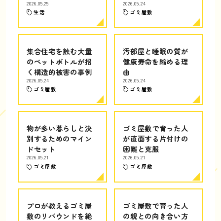
2026.05.25
2026.05.24
生活
ゴミ屋敷
集合住宅を蝕む大量
汚部屋と睡眠の質が
のペットボトルが招
健康寿命を縮める理
く構造的被害の事例
由
2026.05.24
2026.05.24
ゴミ屋敷
ゴミ屋敷
物が多い暮らしと決
ゴミ屋敷で育った人
別するためのマイン
が直面する片付けの
ドセット
困難と克服
2026.05.21
2026.05.21
ゴミ屋敷
ゴミ屋敷
プロが教えるゴミ屋
ゴミ屋敷で育った人
敷のリバウンドを絶
の親との向き合い方