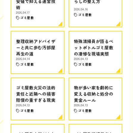
安値で抑える運営技
らしの整え方
術
2026.04.16
2026.04.17
ゴミ屋敷
ゴミ屋敷
整理収納アドバイザ
特殊清掃員が語るペ
ーと共に歩む汚部屋
ットボトルゴミ屋敷
再生の道
の凄惨な現場実態
2026.04.14
2026.04.13
ゴミ屋敷
ゴミ屋敷
ゴミ屋敷火災の法的
物が多い家を劇的に
責任と近隣への損害
変える収納と処分の
賠償の重すぎる現実
黄金ルール
2026.04.13
2026.04.13
ゴミ屋敷
ゴミ屋敷