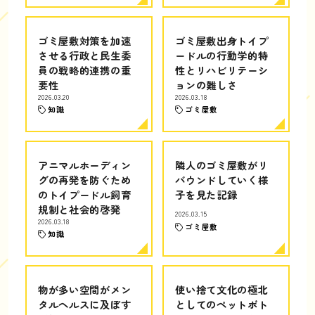
ゴミ屋敷対策を加速
ゴミ屋敷出身トイプ
させる行政と民生委
ードルの行動学的特
員の戦略的連携の重
性とリハビリテーシ
要性
ョンの難しさ
2026.03.20
2026.03.18
知識
ゴミ屋敷
アニマルホーディン
隣人のゴミ屋敷がリ
グの再発を防ぐため
バウンドしていく様
のトイプードル飼育
子を見た記録
規制と社会的啓発
2026.03.15
2026.03.18
ゴミ屋敷
知識
物が多い空間がメン
使い捨て文化の極北
タルヘルスに及ぼす
としてのペットボト