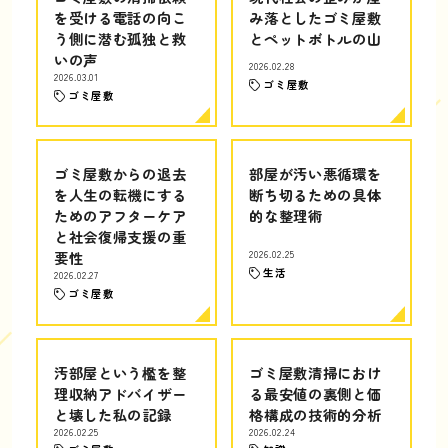
を受ける電話の向こ
み落としたゴミ屋敷
う側に潜む孤独と救
とペットボトルの山
いの声
2026.02.28
2026.03.01
ゴミ屋敷
ゴミ屋敷
ゴミ屋敷からの退去
部屋が汚い悪循環を
を人生の転機にする
断ち切るための具体
ためのアフターケア
的な整理術
と社会復帰支援の重
要性
2026.02.25
生活
2026.02.27
ゴミ屋敷
汚部屋という檻を整
ゴミ屋敷清掃におけ
理収納アドバイザー
る最安値の裏側と価
と壊した私の記録
格構成の技術的分析
2026.02.25
2026.02.24