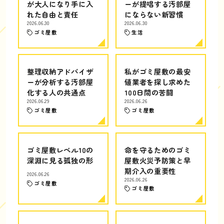
が大人になり手に入
ーが提唱する汚部屋
れた自由と責任
にならない新習慣
2026.06.30
2026.06.30
ゴミ屋敷
生活
整理収納アドバイザ
私がゴミ屋敷の最安
ーが分析する汚部屋
値業者を探し求めた
化する人の共通点
100日間の苦闘
2026.06.29
2026.06.26
ゴミ屋敷
ゴミ屋敷
ゴミ屋敷レベル10の
命を守るためのゴミ
深淵に見る孤独の形
屋敷火災予防策と早
期介入の重要性
2026.06.26
2026.06.26
ゴミ屋敷
ゴミ屋敷