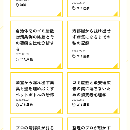
2026.05.04
知識
ゴミ屋敷
自治体間のゴミ屋敷
汚部屋から抜け出せ
対策条例の格差とそ
ず病気になるまでの
の要因を比較分析す
私の記録
る
2026.05.03
2026.05.03
ゴミ屋敷
ゴミ屋敷
隣室から漏れ出す異
ゴミ屋敷と最安値広
臭と壁を埋め尽くす
告の罠に落ちないた
ペットボトルの恐怖
めの消費者心理学
2026.05.02
2026.05.01
ゴミ屋敷
ゴミ屋敷
プロの清掃員が語る
整理のプロが明かす