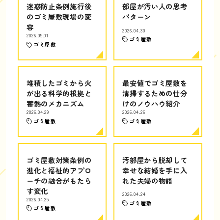
迷惑防止条例施行後
部屋が汚い人の思考
のゴミ屋敷現場の変
パターン
容
2026.04.30
2026.05.01
ゴミ屋敷
ゴミ屋敷
堆積したゴミから火
最安値でゴミ屋敷を
が出る科学的根拠と
清掃するための仕分
蓄熱のメカニズム
けのノウハウ紹介
2026.04.29
2026.04.26
ゴミ屋敷
ゴミ屋敷
ゴミ屋敷対策条例の
汚部屋から脱却して
進化と福祉的アプロ
幸せな結婚を手に入
ーチの融合がもたら
れた夫婦の物語
す変化
2026.04.24
2026.04.25
ゴミ屋敷
ゴミ屋敷