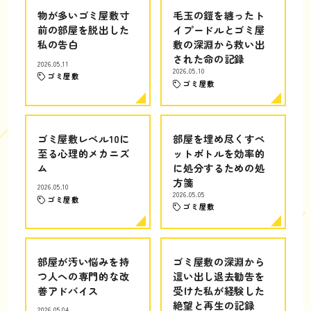
物が多いゴミ屋敷寸
毛玉の鎧を纏ったト
前の部屋を脱出した
イプードルとゴミ屋
私の告白
敷の深淵から救い出
された命の記録
2026.05.11
2026.05.10
ゴミ屋敷
ゴミ屋敷
ゴミ屋敷レベル10に
部屋を埋め尽くすペ
至る心理的メカニズ
ットボトルを効率的
ム
に処分するための処
方箋
2026.05.10
2026.05.05
ゴミ屋敷
ゴミ屋敷
部屋が汚い悩みを持
ゴミ屋敷の深淵から
つ人への専門的な改
這い出し退去勧告を
善アドバイス
受けた私が経験した
絶望と再生の記録
2026.05.04