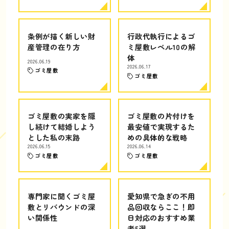
条例が描く新しい財
行政代執行によるゴ
産管理の在り方
ミ屋敷レベル10の解
体
2026.06.19
2026.06.17
ゴミ屋敷
ゴミ屋敷
ゴミ屋敷の実家を隠
ゴミ屋敷の片付けを
し続けて結婚しよう
最安値で実現するた
とした私の末路
めの具体的な戦略
2026.06.15
2026.06.14
ゴミ屋敷
ゴミ屋敷
専門家に聞くゴミ屋
愛知県で急ぎの不用
敷とリバウンドの深
品回収ならここ！即
い関係性
日対応のおすすめ業
者5選