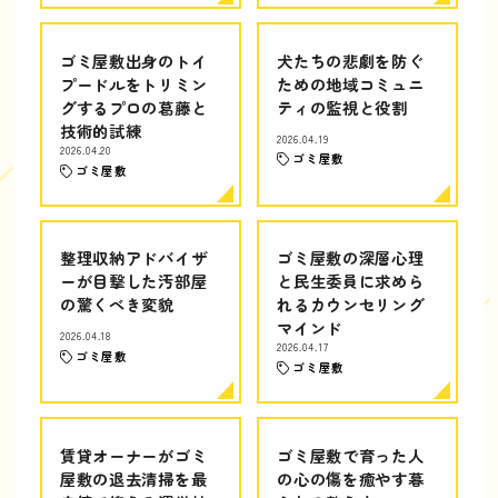
ゴミ屋敷出身のトイ
犬たちの悲劇を防ぐ
プードルをトリミン
ための地域コミュニ
グするプロの葛藤と
ティの監視と役割
技術的試練
2026.04.19
2026.04.20
ゴミ屋敷
ゴミ屋敷
整理収納アドバイザ
ゴミ屋敷の深層心理
ーが目撃した汚部屋
と民生委員に求めら
の驚くべき変貌
れるカウンセリング
マインド
2026.04.18
2026.04.17
ゴミ屋敷
ゴミ屋敷
賃貸オーナーがゴミ
ゴミ屋敷で育った人
屋敷の退去清掃を最
の心の傷を癒やす暮