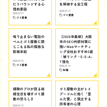
にリバウンドする心
を解体する全工程
理的要因
2026.07.17
2026.07.17
ゴミ屋敷
ゴミ屋敷
鳴り止まない電話の
【2026年最新】大阪
ベルとゴミ屋敷に閉
市のSEO外部対策に
じこもる私の孤独な
強いWebマーケティ
防衛本能
ング会社おすすめ5選
｜被リンク・E-E-A-
2026.07.15
T強化
ゴミ屋敷
2026.07.13
知識
掃除のプロが語る結
ゴミ屋敷の主がトイ
婚生活を壊すゴミ屋
プードルに抱く「歪
敷の恐ろしさ
んだ愛」と孤立する
所有者の心理
2026.07.12