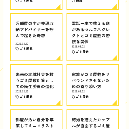
ゴミ屋敷
知識
汚部屋の主が整理収
電話一本で救える命
納アドバイザーを呼
があるセルフネグレ
んで起きた奇跡
クトとゴミ屋敷の密
接な関係
2026.02.22
2026.02.22
ゴミ屋敷
ゴミ屋敷
未来の地域社会を救
家族がゴミ屋敷をリ
うゴミ屋敷対策とし
バウンドさせないた
ての民生委員の進化
めの寄り添い方
2026.02.22
2026.02.22
ゴミ屋敷
ゴミ屋敷
部屋が汚い自分を卒
結婚を控えたカップ
業してミニマリスト
ルが直面するゴミ屋