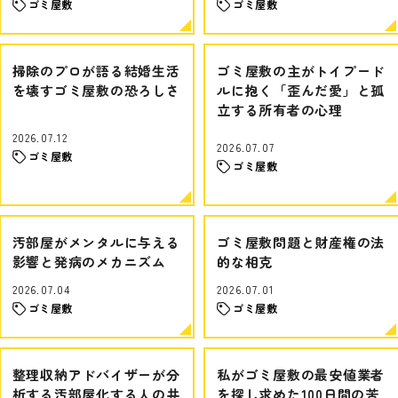
ゴミ屋敷
ゴミ屋敷
掃除のプロが語る結婚生活
ゴミ屋敷の主がトイプード
を壊すゴミ屋敷の恐ろしさ
ルに抱く「歪んだ愛」と孤
立する所有者の心理
2026.07.12
2026.07.07
ゴミ屋敷
ゴミ屋敷
汚部屋がメンタルに与える
ゴミ屋敷問題と財産権の法
影響と発病のメカニズム
的な相克
2026.07.04
2026.07.01
ゴミ屋敷
ゴミ屋敷
整理収納アドバイザーが分
私がゴミ屋敷の最安値業者
析する汚部屋化する人の共
を探し求めた100日間の苦