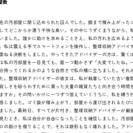
屋敷
名の汚部屋に閉じ込められた囚人でした。膝まで積み上がった
してどこからか漂う不快な臭い。その中にうずくまりながら、
いました。誰かに助けを求めることさえ、私の汚れを広めるよ
。私は震える手でスマートフォンを操作し、整理収納アドバイ
委ねる決断をしました。やってきたアドバイザーの方は、驚く
は私の汚部屋を一目見ても、眉一つ動かさず「大変でしたね。
分持ってくれるかのような自然さで私の横に立ちました。それ
た。整理収納アドバイザーの彼女は、私が執着していた古い書
寂しさを紛らわすために買った大量の雑貨たちと向き合う時間
ますか」その問いかけに一つずつ答えていくうちに、私を縛り
感じました。ゴミ袋が積み上がり、部屋から運び出されるたび
ました。最終日、すべてが片付き、整理収納アドバイザーが厳
見たとき、私は自分が自由になったことを確信しました。汚部
ロの助けを借りることで、それは跡形もなく壊れました。アド