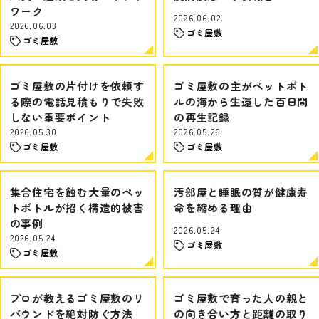
ワーク
2026.06.02
2026.06.03
ゴミ屋敷
ゴミ屋敷
ゴミ屋敷の片付けを依頼す
ゴミ屋敷の主がペットボト
る際の電話見積もりで失敗
ルの海から生還した百日間
しない重要ポイント
の再生記録
2026.05.30
2026.05.26
ゴミ屋敷
ゴミ屋敷
集合住宅を蝕む大量のペッ
汚部屋と睡眠の質が健康寿
トボトルが招く構造的被害
命を縮める理由
の事例
2026.05.24
2026.05.24
ゴミ屋敷
ゴミ屋敷
プロが教えるゴミ屋敷のリ
ゴミ屋敷で育った人の親と
バウンドを絶対防ぐ方法
の向き合い方と距離の取り