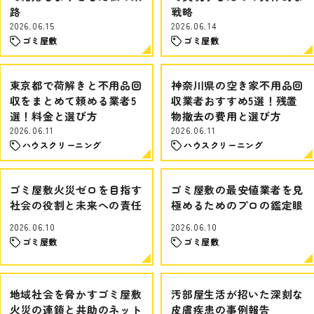
路
戦略
2026.06.15
2026.06.14
ゴミ屋敷
ゴミ屋敷
東京都で荷解きと不用品回
神奈川県の空き家不用品回
収をまとめて頼める業者5
収業者おすすめ5選！残置
選！料金と選び方
物撤去の費用と選び方
2026.06.11
2026.06.11
ハウスクリーニング
ハウスクリーニング
ゴミ屋敷火災ゼロを目指す
ゴミ屋敷の最安値業者を見
社会の役割と未来への責任
極めるためのプロの鑑定眼
2026.06.10
2026.06.10
ゴミ屋敷
ゴミ屋敷
地域社会を脅かすゴミ屋敷
汚部屋生活が招いた深刻な
火災の連鎖と共助のネット
皮膚疾患の事例報告