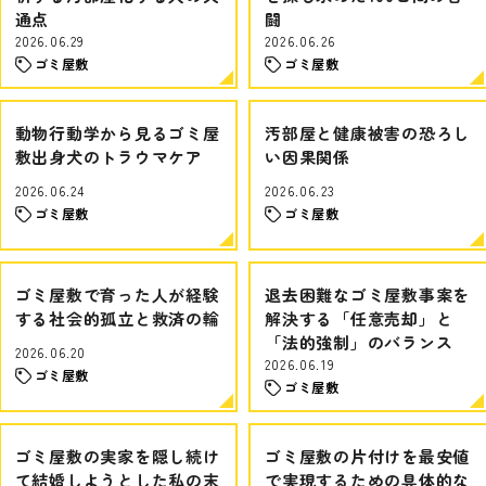
通点
闘
2026.06.29
2026.06.26
ゴミ屋敷
ゴミ屋敷
動物行動学から見るゴミ屋
汚部屋と健康被害の恐ろし
敷出身犬のトラウマケア
い因果関係
2026.06.24
2026.06.23
ゴミ屋敷
ゴミ屋敷
ゴミ屋敷で育った人が経験
退去困難なゴミ屋敷事案を
する社会的孤立と救済の輪
解決する「任意売却」と
「法的強制」のバランス
2026.06.20
2026.06.19
ゴミ屋敷
ゴミ屋敷
ゴミ屋敷の実家を隠し続け
ゴミ屋敷の片付けを最安値
て結婚しようとした私の末
で実現するための具体的な