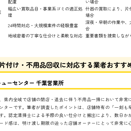
配慮
い場合
幅広い買取品目・事業系ゴミの適正処
什器の買取により、片
葉
理
場合
深夜・早朝の作業や、
24時間対応・大規模案件の経験豊富
合
地域密着の丁寧な仕分けと柔軟な対応
重要書類を捜索しなが
片付け・不用品回収に対応する業者おすすめ
キューセンター 千葉営業所
、県内全域で店舗の閉店・退去に伴う不用品一掃において非常
ンターです。筆者が調査したポイントは、店舗特有の「一刻も
す。認定清掃士による手際の良い仕分けと搬出により、数日か
ード感は、明け渡し期限の迫った店舗オーナーにとって非常に