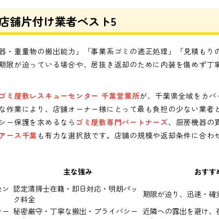
店舗片付け業者ベスト5
器・重量物の搬出能力」「事業系ゴミの適正処理」「見積もりの
期限が迫っている場合や、居抜き返却のために内装を傷めず丁
ゴミ屋敷レスキューセンター 千葉営業所
が、千葉県全域をカバ
な作業により、店舗オーナー様にとって最も負担の少ない業者
シー保護を求めるなら
ゴミ屋敷専門パートナーズ
、厨房機器の
アース千葉
も有力な選択肢です。店舗の規模や返却条件に合わせ
主な強み
おすす
セン
認定清掃士在籍・即日対応・明朗パッ
期限が迫り、迅速・確
ク料金
ナー
秘密厳守・丁寧な搬出・プライバシー
近隣への露出を避け、