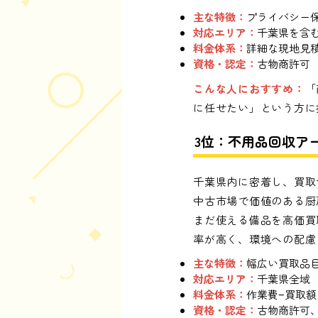
主な特徴：
プライバシー
対応エリア：
千葉県を含
料金体系：
詳細な現地見
資格・認定：
古物商許可
こんな人におすすめ：
「
に任せたい」という方に
3位：不用品回収ア
千葉県内に密着し、買取
中古市場で価値のある厨
まだ使える備品を高価買
率が高く、環境への配慮
主な特徴：
幅広い買取品
対応エリア：
千葉県全域
料金体系：
作業費−買取
資格・認定：
古物商許可