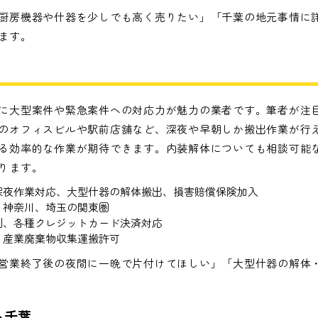
厨房機器や什器を少しでも高く売りたい」「千葉の地元事情に
ます。
に大型案件や緊急案件への対応力が魅力の業者です。筆者が注目
のオフィスビルや駅前店舗など、深夜や早朝しか搬出作業が行
る効率的な作業が期待できます。内装解体についても相談可能
ります。
・深夜作業対応、大型什器の解体搬出、損害賠償保険加入
、神奈川、埼玉の関東圏
制、各種クレジットカード決済対応
、産業廃棄物収集運搬許可
営業終了後の夜間に一晩で片付けてほしい」「大型什器の解体
ト千葉