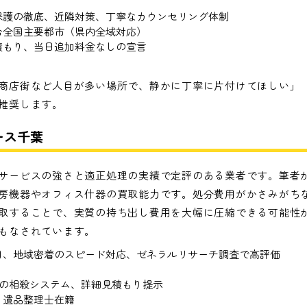
保護の徹底、近隣対策、丁寧なカウンセリング体制
む全国主要都市（県内全域対応）
積もり、当日追加料金なしの宣言
商店街など人目が多い場所で、静かに丁寧に片付けてほしい」
推奨します。
ース千葉
サービスの強さと適正処理の実績で定評のある業者です。筆者
房機器やオフィス什器の買取能力です。処分費用がかさみがち
取することで、実質の持ち出し費用を大幅に圧縮できる可能性
もなされています。
目、地域密着のスピード対応、ゼネラルリサーチ調査で高評価
額の相殺システム、詳細見積もり提示
、遺品整理士在籍