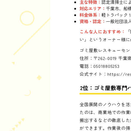
主な特徴：
認定清掃士によ
対応エリア：
千葉市、船
料金体系：
軽トラパック 1
資格・認定：
一般社団法
こんな人におすすめ：
「
い」というオーナー様に
ゴミ屋敷レスキューセン
住所：〒262-0019 
電話：05018805253
公式サイト：
https://r
2位：ゴミ屋敷専門
全国展開のノウハウを活
たのは、商業地での作業
搬出するなどの徹底した
ができます。作業後の掃