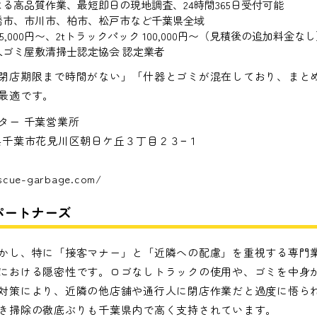
る高品質作業、最短即日の現地調査、24時間365日受付可能
橋市、市川市、柏市、松戸市など千葉県全域
5,000円〜、2tトラックパック 100,000円〜（見積後の追加料金な
人ゴミ屋敷清掃士認定協会 認定業者
閉店期限まで時間がない」「什器とゴミが混在しており、まと
最適です。
ター 千葉営業所
千葉県千葉市花見川区朝日ケ丘３丁目２３−１
escue-garbage.com/
パートナーズ
かし、特に「接客マナー」と「近隣への配慮」を重視する専門
における隠密性です。ロゴなしトラックの使用や、ゴミを中身
対策により、近隣の他店舗や通行人に閉店作業だと過度に悟ら
き掃除の徹底ぶりも千葉県内で高く支持されています。