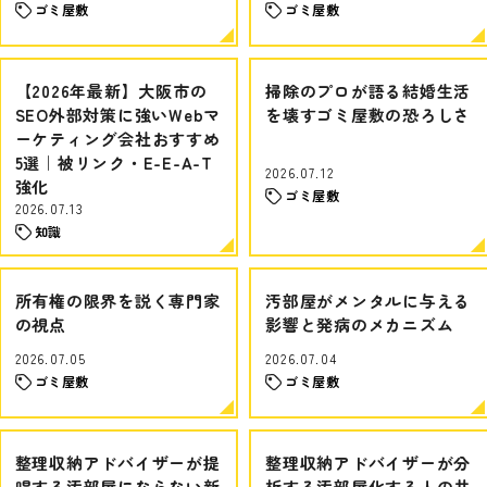
ゴミ屋敷
ゴミ屋敷
【2026年最新】大阪市の
掃除のプロが語る結婚生活
SEO外部対策に強いWebマ
を壊すゴミ屋敷の恐ろしさ
ーケティング会社おすすめ
5選｜被リンク・E-E-A-T
2026.07.12
強化
ゴミ屋敷
2026.07.13
知識
所有権の限界を説く専門家
汚部屋がメンタルに与える
の視点
影響と発病のメカニズム
2026.07.05
2026.07.04
ゴミ屋敷
ゴミ屋敷
整理収納アドバイザーが提
整理収納アドバイザーが分
唱する汚部屋にならない新
析する汚部屋化する人の共