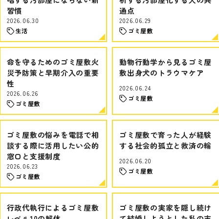
習慣
通点
2026.06.30
2026.06.29
生活
ゴミ屋敷
命を守るためのゴミ屋敷火
動物行動学から見るゴミ屋
災予防策と早期介入の重要
敷出身犬のトラウマケア
性
2026.06.24
2026.06.26
ゴミ屋敷
ゴミ屋敷
ゴミ屋敷の悩みを電話で相
ゴミ屋敷で育った人が経験
談する際に活用したい公的
する社会的孤立と救済の輪
窓口と支援制度
2026.06.20
2026.06.23
ゴミ屋敷
ゴミ屋敷
行政代執行によるゴミ屋敷
ゴミ屋敷の実家を隠し続け
レベル10の解体
て結婚しようとした私の末