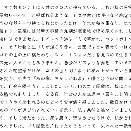
、すぐ数センチ上に天井のクロスが迫っている。これが私の日
屋敷レベル10」と呼ばれるような、もはや家とは呼べない廃墟
当の容器を一つ捨てられなかっただけ。それが積み重なり、気
積もり、最後には部屋の容積の九割が廃棄物で埋め尽くされまし
由にはできません。トイレへの道はゴミで塞がれ、ペットボト
は、その汚物と生ゴミが混ざり合い、言葉では言い表せないほ
ゴミの山の上に横たわり、スマートフォンだけを見つめて生き
の光が入ることもありません。自分がどのような姿をしている
された絶望感だけが、ゴミの山と同じように積み上がっていき
を突き、小声で「あの家、おかしいわよ」と囁き合うのが聞こ
て、自分を隠そうとしました。レベル10のゴミ屋敷は、私にと
る檻でもありました。ある日、行政の人が無理やり扉をこじ開
でようやく終われるのだという安堵感を感じました。数日かけ
ものゴミが運び出されていく光景を、私は呆然と眺めていまし
く、そして冷たかった。床は腐り、壁はカビだらけで、私がど
られました。ゴミ屋敷を片付けたからといって、失われた十数