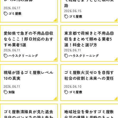
路
2026.06.17
2026.06.15
ゴミ屋敷
ゴミ屋敷
愛知県で急ぎの不用品回収
東京都で荷解きと不用品回
ならここ！即日対応のおす
収をまとめて頼める業者5
すめ業者5選
選！料金と選び方
2026.06.11
2026.06.11
ハウスクリーニング
ハウスクリーニング
現場が語るゴミ屋敷レベル
ゴミ屋敷火災ゼロを目指す
10の真実
社会の役割と未来への責任
2026.06.11
2026.06.10
知識
ゴミ屋敷
ゴミ屋敷清掃員が見た退去
地域社会を脅かすゴミ屋敷
当日のパンドラの箱と失わ
火災の連鎖と共助のネット