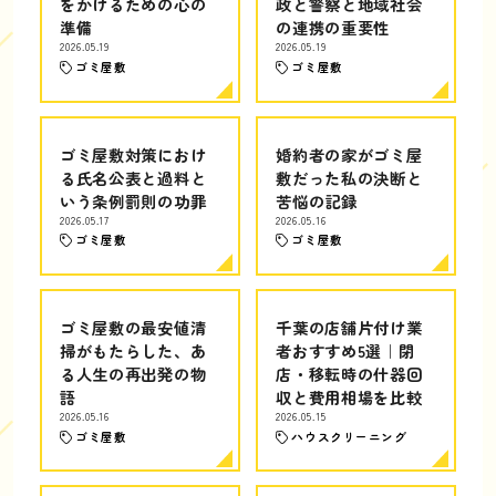
をかけるための心の
政と警察と地域社会
準備
の連携の重要性
2026.05.19
2026.05.19
ゴミ屋敷
ゴミ屋敷
ゴミ屋敷対策におけ
婚約者の家がゴミ屋
る氏名公表と過料と
敷だった私の決断と
いう条例罰則の功罪
苦悩の記録
2026.05.17
2026.05.16
ゴミ屋敷
ゴミ屋敷
ゴミ屋敷の最安値清
千葉の店舗片付け業
掃がもたらした、あ
者おすすめ5選｜閉
る人生の再出発の物
店・移転時の什器回
語
収と費用相場を比較
2026.05.16
2026.05.15
ゴミ屋敷
ハウスクリーニング