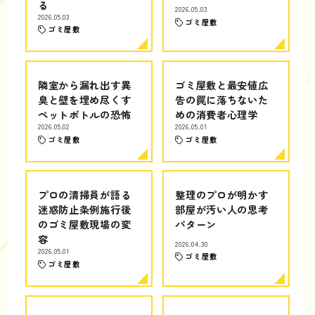
る
2026.05.03
2026.05.03
ゴミ屋敷
ゴミ屋敷
隣室から漏れ出す異
ゴミ屋敷と最安値広
臭と壁を埋め尽くす
告の罠に落ちないた
ペットボトルの恐怖
めの消費者心理学
2026.05.02
2026.05.01
ゴミ屋敷
ゴミ屋敷
プロの清掃員が語る
整理のプロが明かす
迷惑防止条例施行後
部屋が汚い人の思考
のゴミ屋敷現場の変
パターン
容
2026.04.30
2026.05.01
ゴミ屋敷
ゴミ屋敷