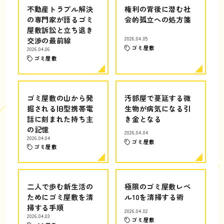
不動産トラブル解決
権利の背後に潜む社
の専門家が語るゴミ
会的孤立への処方箋
屋敷訴訟と立ち退き
交渉の最前線
2026.04.05
ゴミ屋敷
2026.04.06
ゴミ屋敷
ゴミ屋敷の山から発
汚部屋で蔓延する微
掘される旧型携帯電
生物が病気になる引
話に刻まれた持ち主
き金となる
の記憶
2026.04.04
2026.04.04
ゴミ屋敷
ゴミ屋敷
二人で歩む新生活の
極限のゴミ屋敷レベ
ためにゴミ屋敷を清
ル10を清掃する術
掃する手順
2026.04.02
2026.04.03
ゴミ屋敷