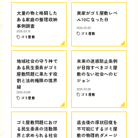
大量の物と格闘した
実家がゴミ屋敷レベ
ある家庭の整理収納
ル10になった日
事例調査
2026.03.09
2026.03.10
ゴミ屋敷
ゴミ屋敷
地域社会の守り神で
未来の迷惑防止条例
ある民生委員がゴミ
が目指すべきゴミ屋
屋敷問題に果たす役
敷のない社会へのビ
割と法的権限の境界
ジョン
線
2026.03.08
2026.03.08
ゴミ屋敷
ゴミ屋敷
ゴミ屋敷問題におけ
退去後の原状回復を
る民生委員の活動限
不可能にするゴミ屋
界と求められる社会
敷の物理的ダメージ