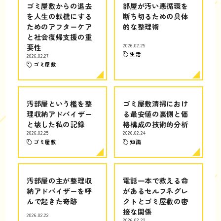
ゴミ屋敷からの退去
部屋が汚い悪循環を
を人生の転機にする
断ち切るための具体
ためのアフターケア
的な整理術
と社会復帰支援の重
要性
2026.02.25
生活
2026.02.27
ゴミ屋敷
汚部屋という檻を整
ゴミ屋敷清掃におけ
理収納アドバイザー
る最安値の裏側と価
と壊した私の記録
格構成の技術的分析
2026.02.25
2026.02.24
ゴミ屋敷
知識
汚部屋の主が整理収
電話一本で救える命
納アドバイザーを呼
があるセルフネグレ
んで起きた奇跡
クトとゴミ屋敷の密
接な関係
2026.02.22
2026.02.22