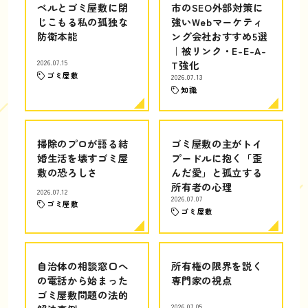
ベルとゴミ屋敷に閉
市のSEO外部対策に
じこもる私の孤独な
強いWebマーケティ
防衛本能
ング会社おすすめ5選
｜被リンク・E-E-A-
2026.07.15
T強化
ゴミ屋敷
2026.07.13
知識
掃除のプロが語る結
ゴミ屋敷の主がトイ
婚生活を壊すゴミ屋
プードルに抱く「歪
敷の恐ろしさ
んだ愛」と孤立する
所有者の心理
2026.07.12
2026.07.07
ゴミ屋敷
ゴミ屋敷
自治体の相談窓口へ
所有権の限界を説く
の電話から始まった
専門家の視点
ゴミ屋敷問題の法的
2026.07.05