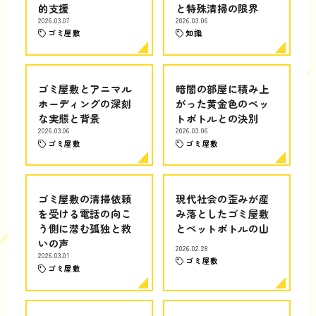
的支援
と特殊清掃の限界
2026.03.07
2026.03.06
ゴミ屋敷
知識
ゴミ屋敷とアニマル
暗闇の部屋に積み上
ホーディングの深刻
がった黄金色のペッ
な実態と背景
トボトルとの決別
2026.03.06
2026.03.06
ゴミ屋敷
ゴミ屋敷
ゴミ屋敷の清掃依頼
現代社会の歪みが産
を受ける電話の向こ
み落としたゴミ屋敷
う側に潜む孤独と救
とペットボトルの山
いの声
2026.02.28
2026.03.01
ゴミ屋敷
ゴミ屋敷