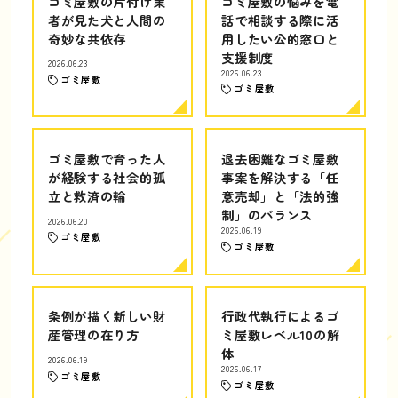
ゴミ屋敷の片付け業
ゴミ屋敷の悩みを電
者が見た犬と人間の
話で相談する際に活
奇妙な共依存
用したい公的窓口と
支援制度
2026.06.23
2026.06.23
ゴミ屋敷
ゴミ屋敷
ゴミ屋敷で育った人
退去困難なゴミ屋敷
が経験する社会的孤
事案を解決する「任
立と救済の輪
意売却」と「法的強
制」のバランス
2026.06.20
2026.06.19
ゴミ屋敷
ゴミ屋敷
条例が描く新しい財
行政代執行によるゴ
産管理の在り方
ミ屋敷レベル10の解
体
2026.06.19
2026.06.17
ゴミ屋敷
ゴミ屋敷