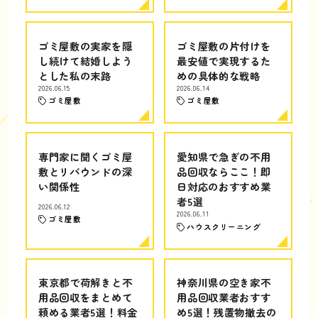
ゴミ屋敷の実家を隠
ゴミ屋敷の片付けを
し続けて結婚しよう
最安値で実現するた
とした私の末路
めの具体的な戦略
2026.06.15
2026.06.14
ゴミ屋敷
ゴミ屋敷
専門家に聞くゴミ屋
愛知県で急ぎの不用
敷とリバウンドの深
品回収ならここ！即
い関係性
日対応のおすすめ業
者5選
2026.06.12
2026.06.11
ゴミ屋敷
ハウスクリーニング
東京都で荷解きと不
神奈川県の空き家不
用品回収をまとめて
用品回収業者おすす
頼める業者5選！料金
め5選！残置物撤去の