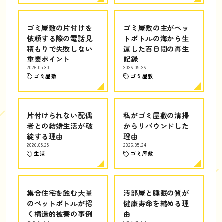
ゴミ屋敷の片付けを
ゴミ屋敷の主がペッ
依頼する際の電話見
トボトルの海から生
積もりで失敗しない
還した百日間の再生
重要ポイント
記録
2026.05.30
2026.05.26
ゴミ屋敷
ゴミ屋敷
片付けられない配偶
私がゴミ屋敷の清掃
者との結婚生活が破
からリバウンドした
綻する理由
理由
2026.05.25
2026.05.24
生活
ゴミ屋敷
集合住宅を蝕む大量
汚部屋と睡眠の質が
のペットボトルが招
健康寿命を縮める理
く構造的被害の事例
由