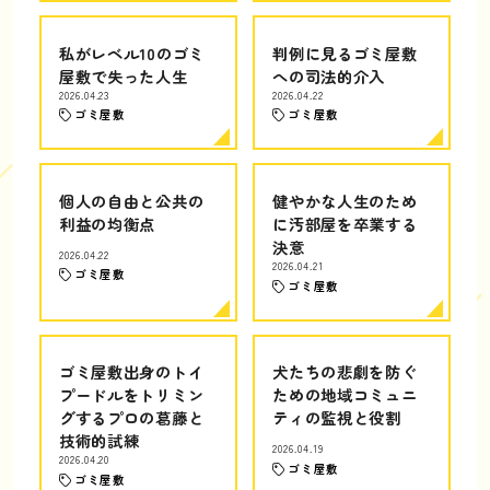
私がレベル10のゴミ
判例に見るゴミ屋敷
屋敷で失った人生
への司法的介入
2026.04.23
2026.04.22
ゴミ屋敷
ゴミ屋敷
個人の自由と公共の
健やかな人生のため
利益の均衡点
に汚部屋を卒業する
決意
2026.04.22
2026.04.21
ゴミ屋敷
ゴミ屋敷
ゴミ屋敷出身のトイ
犬たちの悲劇を防ぐ
プードルをトリミン
ための地域コミュニ
グするプロの葛藤と
ティの監視と役割
技術的試練
2026.04.19
2026.04.20
ゴミ屋敷
ゴミ屋敷