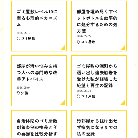
ゴミ屋敷レベル10に
部屋を埋め尽くすペ
至る心理的メカニズ
ットボトルを効率的
ム
に処分するための処
方箋
2026.05.10
2026.05.05
ゴミ屋敷
ゴミ屋敷
部屋が汚い悩みを持
ゴミ屋敷の深淵から
つ人への専門的な改
這い出し退去勧告を
善アドバイス
受けた私が経験した
絶望と再生の記録
2026.05.04
2026.05.04
知識
ゴミ屋敷
自治体間のゴミ屋敷
汚部屋から抜け出せ
対策条例の格差とそ
ず病気になるまでの
の要因を比較分析す
私の記録