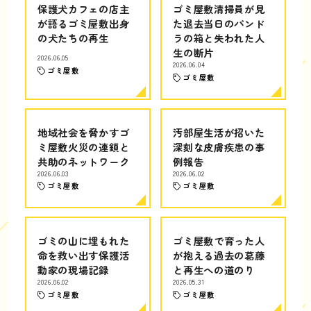
保護犬カフェの店主
ゴミ屋敷清掃員が見
が語るゴミ屋敷出身
た退去当日のパンド
の犬たちの再生
ラの箱と失われた人
生の断片
2026.06.05
2026.06.04
ゴミ屋敷
ゴミ屋敷
地域社会を脅かすゴ
汚部屋生活が招いた
ミ屋敷火災の連鎖と
深刻な皮膚疾患の事
共助のネットワーク
例報告
2026.06.03
2026.06.02
ゴミ屋敷
ゴミ屋敷
ゴミの山に埋もれた
ゴミ屋敷で育った人
命を救い出す保護活
が抱える過去の葛藤
動家の現場記録
と再生への道のり
2026.06.02
2026.05.31
ゴミ屋敷
ゴミ屋敷