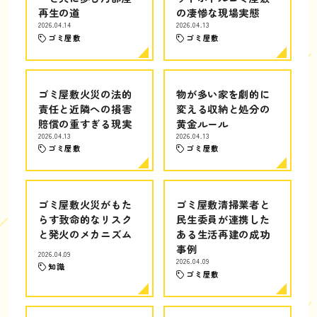
再生の道
の凄惨な現場実態
2026.04.14
2026.04.13
ゴミ屋敷
ゴミ屋敷
ゴミ屋敷火災の法的
物が多い家を劇的に
責任と近隣への損害
変える収納と処分の
賠償の重すぎる現実
黄金ルール
2026.04.13
2026.04.13
ゴミ屋敷
ゴミ屋敷
ゴミ屋敷火災がもた
ゴミ屋敷清掃業者と
らす致命的なリスク
民生委員が連携した
と発火のメカニズム
ある生活再建の成功
事例
2026.04.09
2026.04.09
知識
ゴミ屋敷