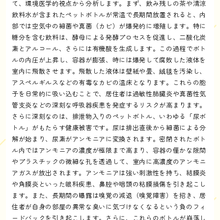
て、環境医学的視点から分析します。まず、飲み残しの茶や清涼
飲料水が含まれたペットボトルが常温で長期間放置されると、内
部では空気中の細菌や真菌（カビ）が爆発的に増殖します。特に
糖分を含む飲料は、酵母による発酵プロセスを促進し、二酸化炭
素とアルコール、さらには有機酸を生成します。この過程でボト
ルの内圧が上昇し、容器が膨張、時には爆発して腐敗した液体を
室内に飛散させます。飛散した液体は壁紙や畳、絨毯を汚染し、
アスペルギルスなどの有毒なカビの温床となります。これらの胞
子を日常的に吸い込むことで、居住者は過敏性肺臓炎や真菌性気
管支炎などの深刻な呼吸器疾患を発症するリスクが高まります。
さらに深刻なのは、排泄物入りのペットボトル、いわゆる「尿ボ
トル」がもたらす健康被害です。尿は排出直後から細菌による分
解が始まり、尿素がアンモニアに変換されます。密閉されたボト
ル内ではアンモニアの濃度が極限まで高まり、容器の僅かな隙間
やプラスチックの微細な孔を透過して、室内に高濃度のアンモニ
アガスが放出されます。アンモニアは強い刺激性を持ち、結膜炎
や角膜炎といった眼科疾患、鼻腔や咽頭の粘膜損傷を引き起こし
ます。また、長期間の曝露は嗅覚の減退（嗅覚障害）を招き、居
住者が自身の部屋の異常な臭いに気づけなくなるという負のフィ
ードバックを引き起こします。さらに、これらのボトルが崩落し