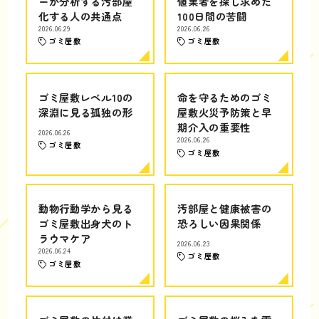
ーが分析する汚部屋
値業者を探し求めた
化する人の共通点
100日間の苦闘
2026.06.29
2026.06.26
ゴミ屋敷
ゴミ屋敷
ゴミ屋敷レベル10の
命を守るためのゴミ
深淵に見る孤独の形
屋敷火災予防策と早
期介入の重要性
2026.06.26
2026.06.26
ゴミ屋敷
ゴミ屋敷
動物行動学から見る
汚部屋と健康被害の
ゴミ屋敷出身犬のト
恐ろしい因果関係
ラウマケア
2026.06.23
2026.06.24
ゴミ屋敷
ゴミ屋敷