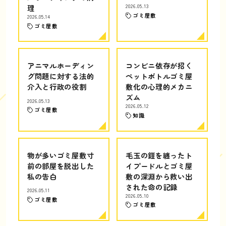
理
2026.05.13
ゴミ屋敷
2026.05.14
ゴミ屋敷
アニマルホーディン
コンビニ依存が招く
グ問題に対する法的
ペットボトルゴミ屋
介入と行政の役割
敷化の心理的メカニ
ズム
2026.05.13
2026.05.12
ゴミ屋敷
知識
物が多いゴミ屋敷寸
毛玉の鎧を纏ったト
前の部屋を脱出した
イプードルとゴミ屋
私の告白
敷の深淵から救い出
された命の記録
2026.05.11
2026.05.10
ゴミ屋敷
ゴミ屋敷