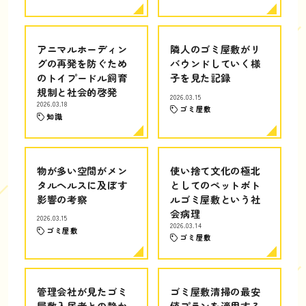
アニマルホーディン
隣人のゴミ屋敷がリ
グの再発を防ぐため
バウンドしていく様
のトイプードル飼育
子を見た記録
規制と社会的啓発
2026.03.15
2026.03.18
ゴミ屋敷
知識
物が多い空間がメン
使い捨て文化の極北
タルヘルスに及ぼす
としてのペットボト
影響の考察
ルゴミ屋敷という社
会病理
2026.03.15
2026.03.14
ゴミ屋敷
ゴミ屋敷
管理会社が見たゴミ
ゴミ屋敷清掃の最安
屋敷入居者との静か
値プランを適用する