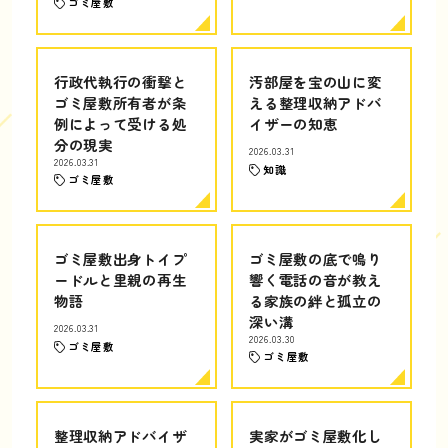
ゴミ屋敷
行政代執行の衝撃と
汚部屋を宝の山に変
ゴミ屋敷所有者が条
える整理収納アドバ
例によって受ける処
イザーの知恵
分の現実
2026.03.31
2026.03.31
知識
ゴミ屋敷
ゴミ屋敷出身トイプ
ゴミ屋敷の底で鳴り
ードルと里親の再生
響く電話の音が教え
物語
る家族の絆と孤立の
深い溝
2026.03.31
2026.03.30
ゴミ屋敷
ゴミ屋敷
整理収納アドバイザ
実家がゴミ屋敷化し