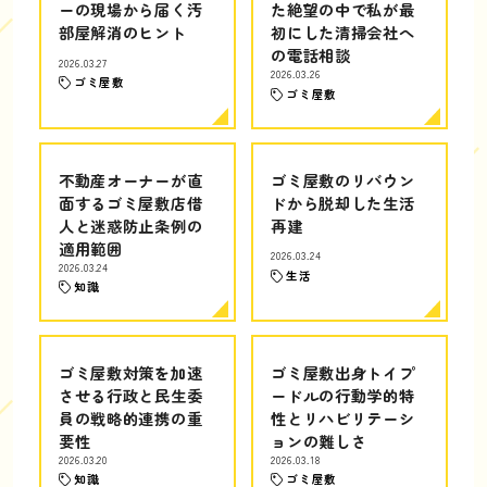
ーの現場から届く汚
た絶望の中で私が最
部屋解消のヒント
初にした清掃会社へ
の電話相談
2026.03.27
2026.03.26
ゴミ屋敷
ゴミ屋敷
不動産オーナーが直
ゴミ屋敷のリバウン
面するゴミ屋敷店借
ドから脱却した生活
人と迷惑防止条例の
再建
適用範囲
2026.03.24
2026.03.24
生活
知識
ゴミ屋敷対策を加速
ゴミ屋敷出身トイプ
させる行政と民生委
ードルの行動学的特
員の戦略的連携の重
性とリハビリテーシ
要性
ョンの難しさ
2026.03.20
2026.03.18
知識
ゴミ屋敷