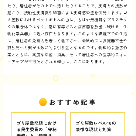
たり、居住者がその上で生活したりすることで、皮膚との接触が
起こり、接触性皮膚炎や細菌による皮膚感染症を併発します。ゴ
ミ屋敷におけるペットボトルの山は、もはや無機質なプラスチッ
クの集合体ではなく、常に有毒ガスと病原菌を放出し続ける「生
物化学兵器」に近い存在となります。このような環境下での生活
は、居住者の免疫力を著しく低下させ、最終的には多臓器不全や
孤独死へと繋がる致命的な引き金となるのです。物理的な撤去作
業とともに、高度な除菌・消臭、そして居住者への医学的フォロ
ーアップが不可欠とされる理由は、ここにあります。
おすすめ記事
ゴミ屋敷問題におけ
ゴミ屋敷レベル10の
る民生委員の「守秘
凄惨な現状と対策
義務」と「情報共