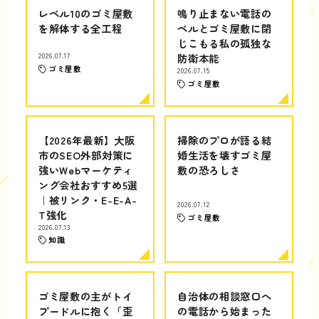
レベル10のゴミ屋敷
鳴り止まない電話の
を解体する全工程
ベルとゴミ屋敷に閉
じこもる私の孤独な
2026.07.17
防衛本能
ゴミ屋敷
2026.07.15
ゴミ屋敷
【2026年最新】大阪
掃除のプロが語る結
市のSEO外部対策に
婚生活を壊すゴミ屋
強いWebマーケティ
敷の恐ろしさ
ング会社おすすめ5選
｜被リンク・E-E-A-
2026.07.12
T強化
ゴミ屋敷
2026.07.13
知識
ゴミ屋敷の主がトイ
自治体の相談窓口へ
プードルに抱く「歪
の電話から始まった