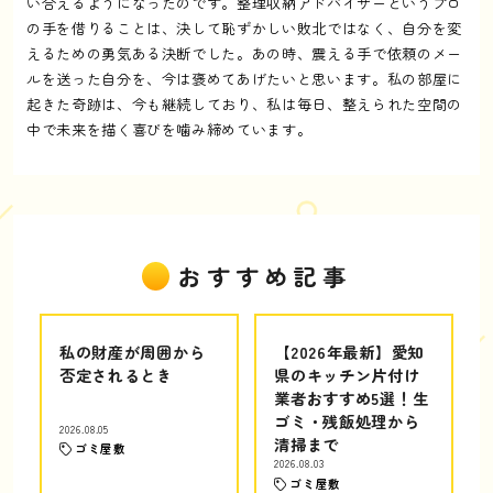
い合えるようになったのです。整理収納アドバイザーというプロ
の手を借りることは、決して恥ずかしい敗北ではなく、自分を変
えるための勇気ある決断でした。あの時、震える手で依頼のメー
ルを送った自分を、今は褒めてあげたいと思います。私の部屋に
起きた奇跡は、今も継続しており、私は毎日、整えられた空間の
中で未来を描く喜びを噛み締めています。
おすすめ記事
私の財産が周囲から
【2026年最新】愛知
否定されるとき
県のキッチン片付け
業者おすすめ5選！生
ゴミ・残飯処理から
2026.08.05
清掃まで
ゴミ屋敷
2026.08.03
ゴミ屋敷