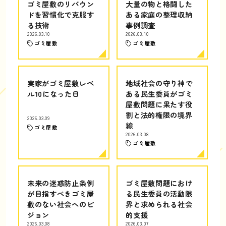
ゴミ屋敷のリバウン
大量の物と格闘した
ドを習慣化で克服す
ある家庭の整理収納
る技術
事例調査
2026.03.10
2026.03.10
ゴミ屋敷
ゴミ屋敷
実家がゴミ屋敷レベ
地域社会の守り神で
ル10になった日
ある民生委員がゴミ
屋敷問題に果たす役
割と法的権限の境界
2026.03.09
線
ゴミ屋敷
2026.03.08
ゴミ屋敷
未来の迷惑防止条例
ゴミ屋敷問題におけ
が目指すべきゴミ屋
る民生委員の活動限
敷のない社会へのビ
界と求められる社会
ジョン
的支援
2026.03.08
2026.03.07