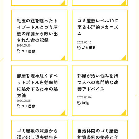
毛玉の鎧を纏ったト
ゴミ屋敷レベル10に
イプードルとゴミ屋
至る心理的メカニズ
敷の深淵から救い出
ム
された命の記録
2026.05.10
2026.05.10
ゴミ屋敷
ゴミ屋敷
部屋を埋め尽くすペ
部屋が汚い悩みを持
ットボトルを効率的
つ人への専門的な改
に処分するための処
善アドバイス
方箋
2026.05.04
2026.05.05
知識
ゴミ屋敷
ゴミ屋敷の深淵から
自治体間のゴミ屋敷
這い出し退去勧告を
対策条例の格差とそ