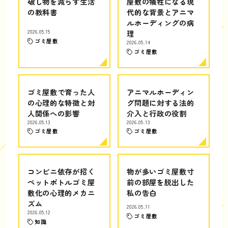
破し物を減らす生活
屋敷の犠牲になる現
の教科書
代的な背景とアニマ
ルホーディングの病
2026.05.15
理
ゴミ屋敷
2026.05.14
ゴミ屋敷
ゴミ屋敷で育った人
アニマルホーディン
の心理的な特徴と対
グ問題に対する法的
人関係への影響
介入と行政の役割
2026.05.13
2026.05.13
ゴミ屋敷
ゴミ屋敷
コンビニ依存が招く
物が多いゴミ屋敷寸
ペットボトルゴミ屋
前の部屋を脱出した
敷化の心理的メカニ
私の告白
ズム
2026.05.11
2026.05.12
ゴミ屋敷
知識