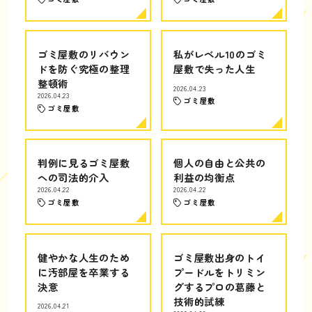
ゴミ屋敷のリバウン
私がレベル10のゴミ
ドを防ぐ究極の整理
屋敷で失った人生
整頓術
2026.04.23
2026.04.23
ゴミ屋敷
ゴミ屋敷
判例に見るゴミ屋敷
個人の自由と公共の
への司法的介入
利益の均衡点
2026.04.22
2026.04.22
ゴミ屋敷
ゴミ屋敷
健やかな人生のため
ゴミ屋敷出身のトイ
に汚部屋を卒業する
プードルをトリミン
決意
グするプロの葛藤と
技術的試練
2026.04.21