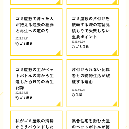
ゴミ屋敷で育った人
ゴミ屋敷の片付けを
が抱える過去の葛藤
依頼する際の電話見
と再生への道のり
積もりで失敗しない
重要ポイント
2026.05.31
2026.05.30
ゴミ屋敷
ゴミ屋敷
ゴミ屋敷の主がペッ
片付けられない配偶
トボトルの海から生
者との結婚生活が破
還した百日間の再生
綻する理由
記録
2026.05.25
2026.05.26
生活
ゴミ屋敷
私がゴミ屋敷の清掃
集合住宅を蝕む大量
からリバウンドした
のペットボトルが招