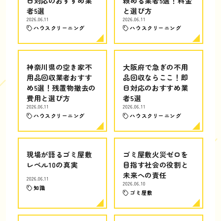
日対応のおすすめ業
頼める業者5選！料金
者5選
と選び方
2026.06.11
2026.06.11
ハウスクリーニング
ハウスクリーニング
神奈川県の空き家不
大阪府で急ぎの不用
用品回収業者おすす
品回収ならここ！即
め5選！残置物撤去の
日対応のおすすめ業
費用と選び方
者5選
2026.06.11
2026.06.11
ハウスクリーニング
ハウスクリーニング
現場が語るゴミ屋敷
ゴミ屋敷火災ゼロを
レベル10の真実
目指す社会の役割と
未来への責任
2026.06.11
2026.06.10
知識
ゴミ屋敷