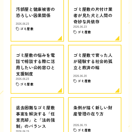
汚部屋と健康被害の
ゴミ屋敷の片付け業
恐ろしい因果関係
者が見た犬と人間の
奇妙な共依存
2026.06.23
2026.06.23
ゴミ屋敷
ゴミ屋敷
ゴミ屋敷の悩みを電
ゴミ屋敷で育った人
話で相談する際に活
が経験する社会的孤
用したい公的窓口と
立と救済の輪
支援制度
2026.06.20
2026.06.23
ゴミ屋敷
ゴミ屋敷
退去困難なゴミ屋敷
条例が描く新しい財
事案を解決する「任
産管理の在り方
意売却」と「法的強
制」のバランス
2026.06.19
ゴミ屋敷
2026.06.19