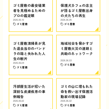
ゴミ屋敷の最安値業
保護犬カフェの店主
者を見極めるための
が語るゴミ屋敷出身
プロの鑑定眼
の犬たちの再生
2026.06.10
2026.06.05
ゴミ屋敷
ゴミ屋敷
ゴミ屋敷清掃員が見
地域社会を脅かすゴ
た退去当日のパンド
ミ屋敷火災の連鎖と
ラの箱と失われた人
共助のネットワーク
生の断片
2026.06.03
2026.06.04
ゴミ屋敷
ゴミ屋敷
汚部屋生活が招いた
ゴミの山に埋もれた
深刻な皮膚疾患の事
命を救い出す保護活
例報告
動家の現場記録
2026.06.02
2026.06.02
ゴミ屋敷
ゴミ屋敷