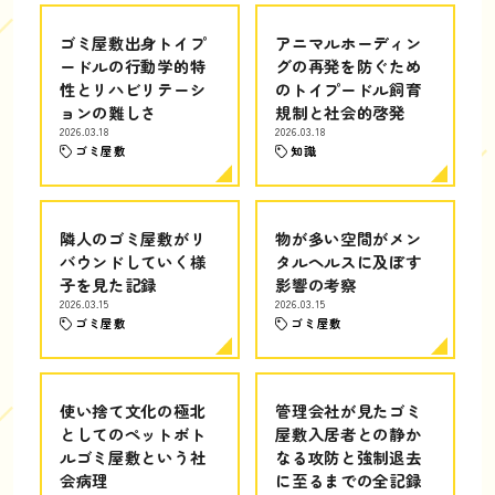
ゴミ屋敷出身トイプ
アニマルホーディン
ードルの行動学的特
グの再発を防ぐため
性とリハビリテーシ
のトイプードル飼育
ョンの難しさ
規制と社会的啓発
2026.03.18
2026.03.18
ゴミ屋敷
知識
隣人のゴミ屋敷がリ
物が多い空間がメン
バウンドしていく様
タルヘルスに及ぼす
子を見た記録
影響の考察
2026.03.15
2026.03.15
ゴミ屋敷
ゴミ屋敷
使い捨て文化の極北
管理会社が見たゴミ
としてのペットボト
屋敷入居者との静か
ルゴミ屋敷という社
なる攻防と強制退去
会病理
に至るまでの全記録