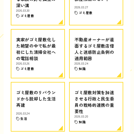
深い溝
2026.03.27
2026.03.30
ゴミ屋敷
ゴミ屋敷
実家がゴミ屋敷化し
不動産オーナーが直
た絶望の中で私が最
面するゴミ屋敷店借
初にした清掃会社へ
人と迷惑防止条例の
の電話相談
適用範囲
2026.03.26
2026.03.24
ゴミ屋敷
知識
ゴミ屋敷のリバウン
ゴミ屋敷対策を加速
ドから脱却した生活
させる行政と民生委
再建
員の戦略的連携の重
要性
2026.03.24
2026.03.20
生活
知識