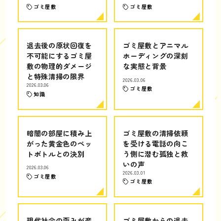
ゴミ屋敷
ゴミ屋敷
退去後の原状回復を
ゴミ屋敷とアニマル
不可能にするゴミ屋
ホーディングの深刻
敷の物理的ダメージ
な実態と背景
と特殊清掃の限界
2026.03.06
2026.03.06
ゴミ屋敷
知識
暗闇の部屋に積み上
ゴミ屋敷の清掃依頼
がった黄金色のペッ
を受ける電話の向こ
トボトルとの決別
う側に潜む孤独と救
いの声
2026.03.06
2026.03.01
ゴミ屋敷
ゴミ屋敷
現代社会の歪みが産
ゴミ屋敷からの退去