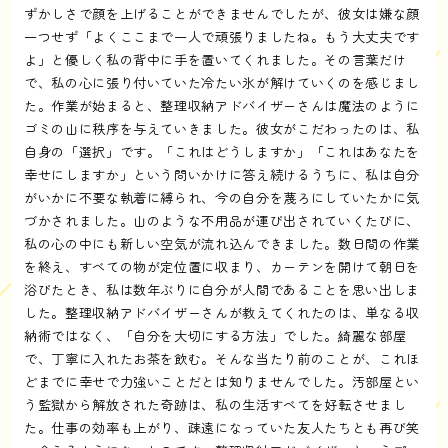
ずかしさで顔を上げることができませんでしたが、彼女は嫌な顔
一つせず「よくここまで一人で頑張りましたね。もう大丈夫です
よ」と優しく私の背中に手を置いてくれました。その言葉だけ
で、私の心に張り付いていた冷たい氷が解けていくのを感じまし
た。作業が始まると、整理収納アドバイザーさんは魔法のように
ゴミの山に秩序を与えていきました。彼女がこだわったのは、私
自身の「選択」です。「これはどうしますか」「これはあなたを
幸せにしますか」という問いかけに答え続けるうちに、私は自分
がいかに不要な執着に縛られ、今の自分を蔑ろにしていたかに気
づかされました。山のような不用品が運び出されていくたびに、
私の心の中にも新しい空気が流れ込んできました。数日間の作業
を終え、すべての物が定位置に収まり、カーテンを開けて朝日を
浴びたとき、私は数年ぶりに自分が人間であることを思い出しま
した。整理収納アドバイザーさんが教えてくれたのは、単なる収
納術ではなく、「自分を大切にする方法」でした。綺麗な部屋
で、丁寧に入れたお茶を飲む。そんな当たり前のことが、これほ
どまでに幸せで力強いことだとは知りませんでした。汚部屋とい
う監獄から解放された奇跡は、私の生活すべてを好転させまし
た。仕事の効率も上がり、疎遠になっていた友人たちとも再び笑