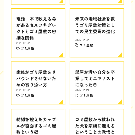
電話一本で救える命
未来の地域社会を救
があるセルフネグレ
うゴミ屋敷対策とし
クトとゴミ屋敷の密
ての民生委員の進化
接な関係
2026.02.22
2026.02.22
ゴミ屋敷
ゴミ屋敷
家族がゴミ屋敷をリ
部屋が汚い自分を卒
バウンドさせないた
業してミニマリスト
めの寄り添い方
になった日
2026.02.22
2026.02.19
ゴミ屋敷
ゴミ屋敷
結婚を控えたカップ
ゴミ屋敷から救われ
ルが直面するゴミ屋
た犬を家族に迎える
敷という壁
ということの覚悟と