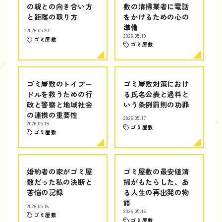
の親との向き合い方
敷の清掃業者に電話
と距離の取り方
をかけるための心の
準備
2026.05.20
2026.05.19
ゴミ屋敷
ゴミ屋敷
ゴミ屋敷のトイプー
ゴミ屋敷対策におけ
ドルを救うための行
る氏名公表と過料と
政と警察と地域社会
いう条例罰則の功罪
の連携の重要性
2026.05.17
2026.05.19
ゴミ屋敷
ゴミ屋敷
婚約者の家がゴミ屋
ゴミ屋敷の最安値清
敷だった私の決断と
掃がもたらした、あ
苦悩の記録
る人生の再出発の物
語
2026.05.16
2026.05.16
ゴミ屋敷
ゴミ屋敷