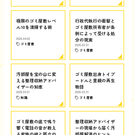
極限のゴミ屋敷レベ
行政代執行の衝撃と
ル10を清掃する術
ゴミ屋敷所有者が条
例によって受ける処
2026.04.02
分の現実
ゴミ屋敷
2026.03.31
ゴミ屋敷
汚部屋を宝の山に変
ゴミ屋敷出身トイプ
える整理収納アドバ
ードルと里親の再生
イザーの知恵
物語
2026.03.31
2026.03.31
知識
ゴミ屋敷
ゴミ屋敷の底で鳴り
整理収納アドバイザ
響く電話の音が教え
ーの現場から届く汚
る家族の絆と孤立の
部屋解消のヒント