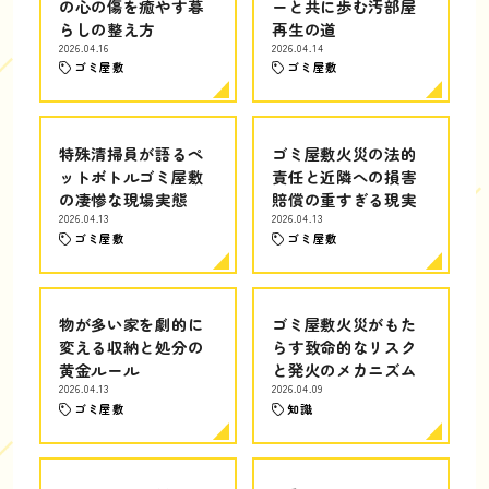
の心の傷を癒やす暮
ーと共に歩む汚部屋
らしの整え方
再生の道
2026.04.16
2026.04.14
ゴミ屋敷
ゴミ屋敷
特殊清掃員が語るペ
ゴミ屋敷火災の法的
ットボトルゴミ屋敷
責任と近隣への損害
の凄惨な現場実態
賠償の重すぎる現実
2026.04.13
2026.04.13
ゴミ屋敷
ゴミ屋敷
物が多い家を劇的に
ゴミ屋敷火災がもた
変える収納と処分の
らす致命的なリスク
黄金ルール
と発火のメカニズム
2026.04.13
2026.04.09
ゴミ屋敷
知識