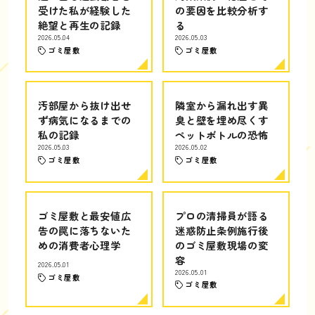
受けた私が経験した
の要因を比較分析す
絶望と再生の記録
る
2026.05.04
2026.05.03
ゴミ屋敷
ゴミ屋敷
汚部屋から抜け出せ
隣室から漏れ出す異
ず病気になるまでの
臭と壁を埋め尽くす
私の記録
ペットボトルの恐怖
2026.05.03
2026.05.02
ゴミ屋敷
ゴミ屋敷
ゴミ屋敷と最安値広
プロの清掃員が語る
告の罠に落ちないた
迷惑防止条例施行後
めの消費者心理学
のゴミ屋敷現場の変
容
2026.05.01
2026.05.01
ゴミ屋敷
ゴミ屋敷