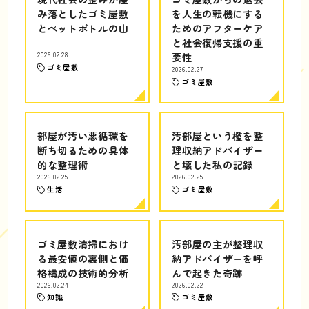
み落としたゴミ屋敷
を人生の転機にする
とペットボトルの山
ためのアフターケア
と社会復帰支援の重
2026.02.28
要性
ゴミ屋敷
2026.02.27
ゴミ屋敷
部屋が汚い悪循環を
汚部屋という檻を整
断ち切るための具体
理収納アドバイザー
的な整理術
と壊した私の記録
2026.02.25
2026.02.25
生活
ゴミ屋敷
ゴミ屋敷清掃におけ
汚部屋の主が整理収
る最安値の裏側と価
納アドバイザーを呼
格構成の技術的分析
んで起きた奇跡
2026.02.24
2026.02.22
知識
ゴミ屋敷