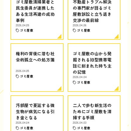
ゴミ屋敷清掃業者と
不動産トラブル解決
民生委員が連携した
の専門家が語るゴミ
ある生活再建の成功
屋敷訴訟と立ち退き
事例
交渉の最前線
2026.04.09
2026.04.06
ゴミ屋敷
ゴミ屋敷
権利の背後に潜む社
ゴミ屋敷の山から発
会的孤立への処方箋
掘される旧型携帯電
話に刻まれた持ち主
2026.04.05
の記憶
ゴミ屋敷
2026.04.04
ゴミ屋敷
汚部屋で蔓延する微
二人で歩む新生活の
生物が病気になる引
ためにゴミ屋敷を清
き金となる
掃する手順
2026.04.04
2026.04.03
ゴミ屋敷
ゴミ屋敷