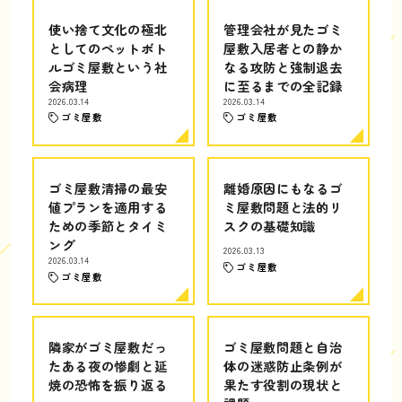
使い捨て文化の極北
管理会社が見たゴミ
としてのペットボト
屋敷入居者との静か
ルゴミ屋敷という社
なる攻防と強制退去
会病理
に至るまでの全記録
2026.03.14
2026.03.14
ゴミ屋敷
ゴミ屋敷
ゴミ屋敷清掃の最安
離婚原因にもなるゴ
値プランを適用する
ミ屋敷問題と法的リ
ための季節とタイミ
スクの基礎知識
ング
2026.03.13
2026.03.14
ゴミ屋敷
ゴミ屋敷
隣家がゴミ屋敷だっ
ゴミ屋敷問題と自治
たある夜の惨劇と延
体の迷惑防止条例が
焼の恐怖を振り返る
果たす役割の現状と