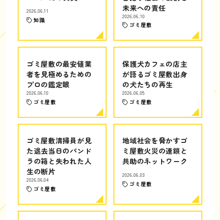
未来への責任
2026.06.11
2026.06.10
知識
ゴミ屋敷
ゴミ屋敷の最安値業
保護犬カフェの店主
者を見極めるための
が語るゴミ屋敷出身
プロの鑑定眼
の犬たちの再生
2026.06.10
2026.06.05
ゴミ屋敷
ゴミ屋敷
ゴミ屋敷清掃員が見
地域社会を脅かすゴ
た退去当日のパンド
ミ屋敷火災の連鎖と
ラの箱と失われた人
共助のネットワーク
生の断片
2026.06.03
2026.06.04
ゴミ屋敷
ゴミ屋敷