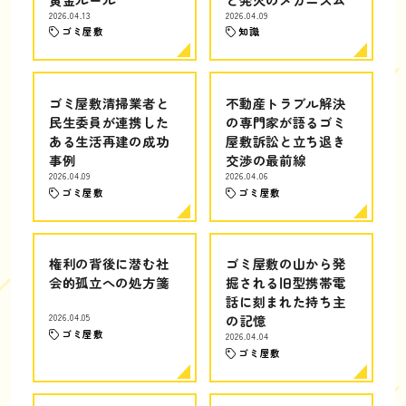
2026.04.13
2026.04.09
ゴミ屋敷
知識
ゴミ屋敷清掃業者と
不動産トラブル解決
民生委員が連携した
の専門家が語るゴミ
ある生活再建の成功
屋敷訴訟と立ち退き
事例
交渉の最前線
2026.04.09
2026.04.06
ゴミ屋敷
ゴミ屋敷
権利の背後に潜む社
ゴミ屋敷の山から発
会的孤立への処方箋
掘される旧型携帯電
話に刻まれた持ち主
2026.04.05
の記憶
ゴミ屋敷
2026.04.04
ゴミ屋敷