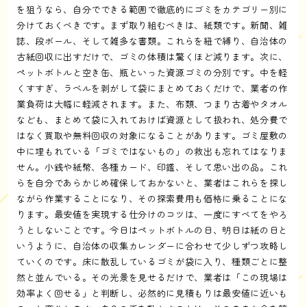
を狙うなら、自分でできる範囲で徹底的にゴミをカテゴリー別に
分けておくべきです。まず取り組むべきは、紙類です。新聞、雑
誌、段ボール、そして雑多な書類。これらを紐で縛り、自治体の
古紙回収に出すだけで、ゴミの体積は驚くほど減ります。次に、
ペットボトルと空き缶、瓶といった資源ゴミの分別です。中を軽
くすすぎ、ラベルを剥がして袋にまとめておくだけで、業者の作
業負荷は大幅に軽減されます。また、布類、つまり古着やタオル
なども、まとめて袋に入れておけば資源として扱われ、処分費で
はなく買取や無料回収の対象になることがあります。ゴミ屋敷の
中に埋もれている「ゴミではないもの」の救出も忘れてはなりま
せん。小銭や紙幣、各種カード、印鑑、そして思い出の品。これ
らを自分であらかじめ確保しておかないと、業者はこれらを探し
ながら作業することになり、その探索費用も価格に乗ることにな
ります。最安値を実現する仕分けのコツは、一度にすべてをやろ
うとしないことです。今日はペットボトルの日、明日は紙の日と
いうように、自治体の収集カレンダーに合わせて少しずつ攻略し
ていくのです。床に散乱しているゴミが袋に入り、種類ごとに整
然と並んでいる。その光景を見せるだけで、業者は「この現場は
効率よく回せる」と判断し、必然的に見積もりは最安値に近いも