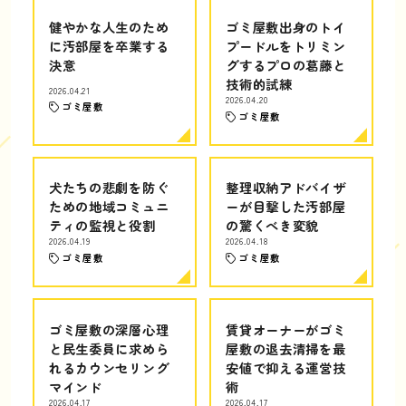
健やかな人生のため
ゴミ屋敷出身のトイ
に汚部屋を卒業する
プードルをトリミン
決意
グするプロの葛藤と
技術的試練
2026.04.21
2026.04.20
ゴミ屋敷
ゴミ屋敷
犬たちの悲劇を防ぐ
整理収納アドバイザ
ための地域コミュニ
ーが目撃した汚部屋
ティの監視と役割
の驚くべき変貌
2026.04.19
2026.04.18
ゴミ屋敷
ゴミ屋敷
ゴミ屋敷の深層心理
賃貸オーナーがゴミ
と民生委員に求めら
屋敷の退去清掃を最
れるカウンセリング
安値で抑える運営技
マインド
術
2026.04.17
2026.04.17