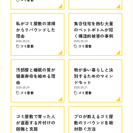
私がゴミ屋敷の清掃
集合住宅を蝕む大量
からリバウンドした
のペットボトルが招
理由
く構造的被害の事例
2026.05.24
2026.05.24
ゴミ屋敷
ゴミ屋敷
汚部屋と睡眠の質が
物が多い暮らしと決
健康寿命を縮める理
別するためのマイン
由
ドセット
2026.05.24
2026.05.21
ゴミ屋敷
ゴミ屋敷
ゴミ屋敷で育った人
プロが教えるゴミ屋
が直面する片付けの
敷のリバウンドを絶
困難と克服
対防ぐ方法