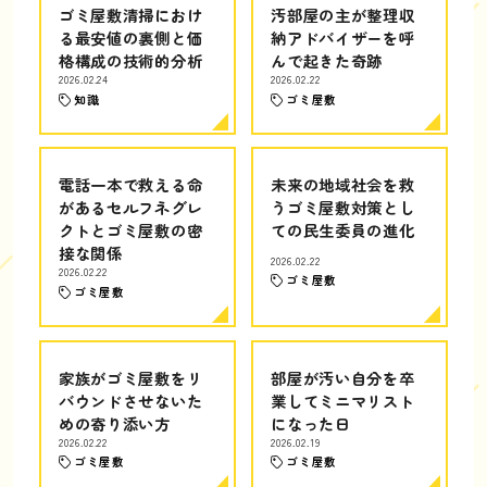
ゴミ屋敷清掃におけ
汚部屋の主が整理収
る最安値の裏側と価
納アドバイザーを呼
格構成の技術的分析
んで起きた奇跡
2026.02.24
2026.02.22
知識
ゴミ屋敷
電話一本で救える命
未来の地域社会を救
があるセルフネグレ
うゴミ屋敷対策とし
クトとゴミ屋敷の密
ての民生委員の進化
接な関係
2026.02.22
2026.02.22
ゴミ屋敷
ゴミ屋敷
家族がゴミ屋敷をリ
部屋が汚い自分を卒
バウンドさせないた
業してミニマリスト
めの寄り添い方
になった日
2026.02.22
2026.02.19
ゴミ屋敷
ゴミ屋敷