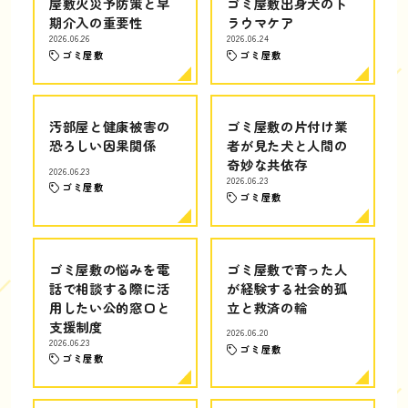
屋敷火災予防策と早
ゴミ屋敷出身犬のト
期介入の重要性
ラウマケア
2026.06.26
2026.06.24
ゴミ屋敷
ゴミ屋敷
汚部屋と健康被害の
ゴミ屋敷の片付け業
恐ろしい因果関係
者が見た犬と人間の
奇妙な共依存
2026.06.23
2026.06.23
ゴミ屋敷
ゴミ屋敷
ゴミ屋敷の悩みを電
ゴミ屋敷で育った人
話で相談する際に活
が経験する社会的孤
用したい公的窓口と
立と救済の輪
支援制度
2026.06.20
2026.06.23
ゴミ屋敷
ゴミ屋敷