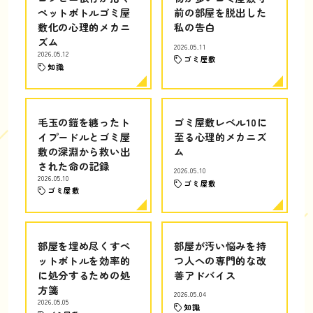
ペットボトルゴミ屋
前の部屋を脱出した
敷化の心理的メカニ
私の告白
ズム
2026.05.11
2026.05.12
ゴミ屋敷
知識
毛玉の鎧を纏ったト
ゴミ屋敷レベル10に
イプードルとゴミ屋
至る心理的メカニズ
敷の深淵から救い出
ム
された命の記録
2026.05.10
2026.05.10
ゴミ屋敷
ゴミ屋敷
部屋を埋め尽くすペ
部屋が汚い悩みを持
ットボトルを効率的
つ人への専門的な改
に処分するための処
善アドバイス
方箋
2026.05.04
2026.05.05
知識