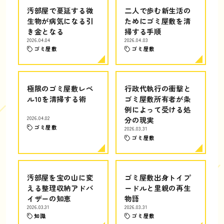
汚部屋で蔓延する微
二人で歩む新生活の
生物が病気になる引
ためにゴミ屋敷を清
き金となる
掃する手順
2026.04.04
2026.04.03
ゴミ屋敷
ゴミ屋敷
極限のゴミ屋敷レベ
行政代執行の衝撃と
ル10を清掃する術
ゴミ屋敷所有者が条
例によって受ける処
2026.04.02
分の現実
ゴミ屋敷
2026.03.31
ゴミ屋敷
汚部屋を宝の山に変
ゴミ屋敷出身トイプ
える整理収納アドバ
ードルと里親の再生
イザーの知恵
物語
2026.03.31
2026.03.31
知識
ゴミ屋敷