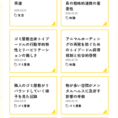
再建
員の戦略的連携の重
要性
2026.03.24
2026.03.20
生活
知識
ゴミ屋敷出身トイプ
アニマルホーディン
ードルの行動学的特
グの再発を防ぐため
性とリハビリテーシ
のトイプードル飼育
ョンの難しさ
規制と社会的啓発
2026.03.18
2026.03.18
ゴミ屋敷
知識
隣人のゴミ屋敷がリ
物が多い空間がメン
バウンドしていく様
タルヘルスに及ぼす
子を見た記録
影響の考察
2026.03.15
2026.03.15
ゴミ屋敷
ゴミ屋敷