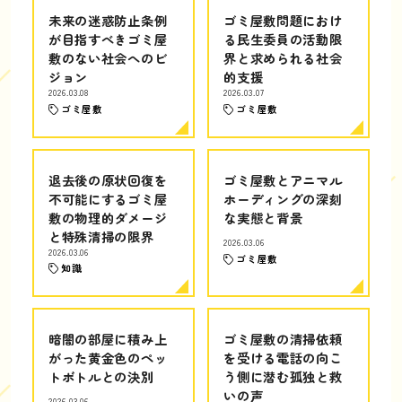
未来の迷惑防止条例
ゴミ屋敷問題におけ
が目指すべきゴミ屋
る民生委員の活動限
敷のない社会へのビ
界と求められる社会
ジョン
的支援
2026.03.08
2026.03.07
ゴミ屋敷
ゴミ屋敷
退去後の原状回復を
ゴミ屋敷とアニマル
不可能にするゴミ屋
ホーディングの深刻
敷の物理的ダメージ
な実態と背景
と特殊清掃の限界
2026.03.06
2026.03.06
ゴミ屋敷
知識
暗闇の部屋に積み上
ゴミ屋敷の清掃依頼
がった黄金色のペッ
を受ける電話の向こ
トボトルとの決別
う側に潜む孤独と救
いの声
2026.03.06