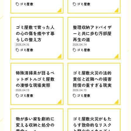
ゴミ屋敷
ゴミ屋敷
ゴミ屋敷で育った人
整理収納アドバイザ
の心の傷を癒やす暮
ーと共に歩む汚部屋
らしの整え方
再生の道
2026.04.16
2026.04.14
ゴミ屋敷
ゴミ屋敷
特殊清掃員が語るペ
ゴミ屋敷火災の法的
ットボトルゴミ屋敷
責任と近隣への損害
の凄惨な現場実態
賠償の重すぎる現実
2026.04.13
2026.04.13
ゴミ屋敷
ゴミ屋敷
物が多い家を劇的に
ゴミ屋敷火災がもた
変える収納と処分の
らす致命的なリスク
黄金ルール
と発火のメカニズム