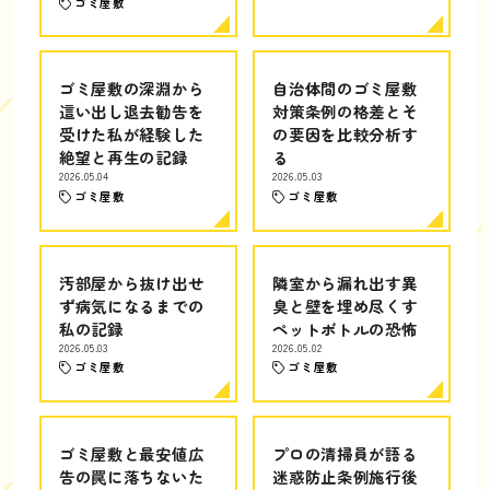
ゴミ屋敷
ゴミ屋敷の深淵から
自治体間のゴミ屋敷
這い出し退去勧告を
対策条例の格差とそ
受けた私が経験した
の要因を比較分析す
絶望と再生の記録
る
2026.05.04
2026.05.03
ゴミ屋敷
ゴミ屋敷
汚部屋から抜け出せ
隣室から漏れ出す異
ず病気になるまでの
臭と壁を埋め尽くす
私の記録
ペットボトルの恐怖
2026.05.03
2026.05.02
ゴミ屋敷
ゴミ屋敷
ゴミ屋敷と最安値広
プロの清掃員が語る
告の罠に落ちないた
迷惑防止条例施行後