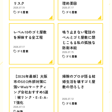
リスク
理的要因
2026.07.19
2026.07.17
ゴミ屋敷
ゴミ屋敷
レベル10のゴミ屋敷
鳴り止まない電話の
を解体する全工程
ベルとゴミ屋敷に閉
じこもる私の孤独な
2026.07.17
防衛本能
ゴミ屋敷
2026.07.15
ゴミ屋敷
【2026年最新】大阪
掃除のプロが語る結
市のSEO外部対策に
婚生活を壊すゴミ屋
強いWebマーケティ
敷の恐ろしさ
ング会社おすすめ5選
｜被リンク・E-E-A-
2026.07.12
T強化
ゴミ屋敷
2026.07.13
知識