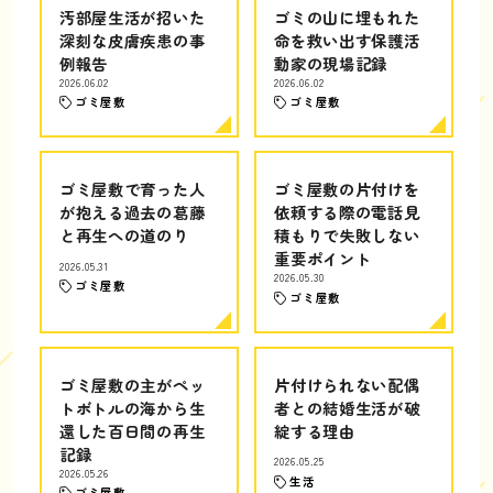
汚部屋生活が招いた
ゴミの山に埋もれた
深刻な皮膚疾患の事
命を救い出す保護活
例報告
動家の現場記録
2026.06.02
2026.06.02
ゴミ屋敷
ゴミ屋敷
ゴミ屋敷で育った人
ゴミ屋敷の片付けを
が抱える過去の葛藤
依頼する際の電話見
と再生への道のり
積もりで失敗しない
重要ポイント
2026.05.31
2026.05.30
ゴミ屋敷
ゴミ屋敷
ゴミ屋敷の主がペッ
片付けられない配偶
トボトルの海から生
者との結婚生活が破
還した百日間の再生
綻する理由
記録
2026.05.25
2026.05.26
生活
ゴミ屋敷