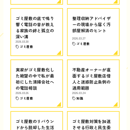
ゴミ屋敷の底で鳴り
整理収納アドバイザ
響く電話の音が教え
ーの現場から届く汚
る家族の絆と孤立の
部屋解消のヒント
深い溝
2026.03.27
2026.03.30
ゴミ屋敷
ゴミ屋敷
実家がゴミ屋敷化し
不動産オーナーが直
た絶望の中で私が最
面するゴミ屋敷店借
初にした清掃会社へ
人と迷惑防止条例の
の電話相談
適用範囲
2026.03.26
2026.03.24
ゴミ屋敷
知識
ゴミ屋敷のリバウン
ゴミ屋敷対策を加速
ドから脱却した生活
させる行政と民生委