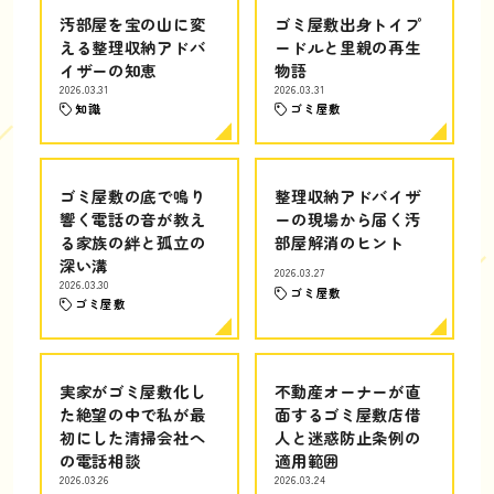
汚部屋を宝の山に変
ゴミ屋敷出身トイプ
える整理収納アドバ
ードルと里親の再生
イザーの知恵
物語
2026.03.31
2026.03.31
知識
ゴミ屋敷
ゴミ屋敷の底で鳴り
整理収納アドバイザ
響く電話の音が教え
ーの現場から届く汚
る家族の絆と孤立の
部屋解消のヒント
深い溝
2026.03.27
2026.03.30
ゴミ屋敷
ゴミ屋敷
実家がゴミ屋敷化し
不動産オーナーが直
た絶望の中で私が最
面するゴミ屋敷店借
初にした清掃会社へ
人と迷惑防止条例の
の電話相談
適用範囲
2026.03.26
2026.03.24