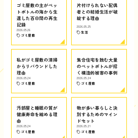
ゴミ屋敷の主がペッ
片付けられない配偶
トボトルの海から生
者との結婚生活が破
還した百日間の再生
綻する理由
記録
2026.05.25
2026.05.26
生活
ゴミ屋敷
私がゴミ屋敷の清掃
集合住宅を蝕む大量
からリバウンドした
のペットボトルが招
理由
く構造的被害の事例
2026.05.24
2026.05.24
ゴミ屋敷
ゴミ屋敷
汚部屋と睡眠の質が
物が多い暮らしと決
健康寿命を縮める理
別するためのマイン
由
ドセット
2026.05.24
2026.05.21
ゴミ屋敷
ゴミ屋敷