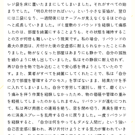
レジ袋を床に置いたままにしてしまいました。それがすべての始
まりでした。「明日片付ければいい」という小さな妥協が、翌日
には二袋になり、一週間後にはテーブルが見えなくなるほどの山
へと成長していきました。ゴミ屋敷のリバウンドを経験して痛感
したのは、部屋を綺麗にすることよりも、その状態を維持するこ
との方が何倍も難しいという現実です。私の場合、リバウンドの
最大の原因は、片付けた後の空虚感に耐えられなかったことにあ
りました。物がなくなった部屋はあまりにも静かで、自分の孤独
を鏡のように映し出していました。私はその静寂に耐え切れず、
再び自分を物で包み込むことで安心感を得ようとしていたので
す。また、業者がすべてを綺麗にしてくれたことで、私は「自分
の力で部屋を管理するプロセス」を学ばないまま、結果だけを手
に入れてしまいました。自分で苦労して選別し、捨て、磨くとい
う痛みを伴う作業を経験しなかったため、物の価値や管理の重み
を軽視してしまったのかもしれません。リバウンドが進むにつれ
て、私は再び周囲との連絡を絶ち、窓を閉め切り、異臭を隠すた
めに消臭スプレーを乱用する日々に戻りました。一度リバウンド
を経験すると、「自分は何をやってもダメな人間だ」という強い
自己否定感に襲われ、再び片付けようとする気力が奪われていき