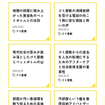
暗闇の部屋に積み上
ゴミ屋敷の清掃依頼
がった黄金色のペッ
を受ける電話の向こ
トボトルとの決別
う側に潜む孤独と救
いの声
2026.03.06
2026.03.01
ゴミ屋敷
ゴミ屋敷
現代社会の歪みが産
ゴミ屋敷からの退去
み落としたゴミ屋敷
を人生の転機にする
とペットボトルの山
ためのアフターケア
と社会復帰支援の重
2026.02.28
要性
ゴミ屋敷
2026.02.27
ゴミ屋敷
部屋が汚い悪循環を
汚部屋という檻を整
断ち切るための具体
理収納アドバイザー