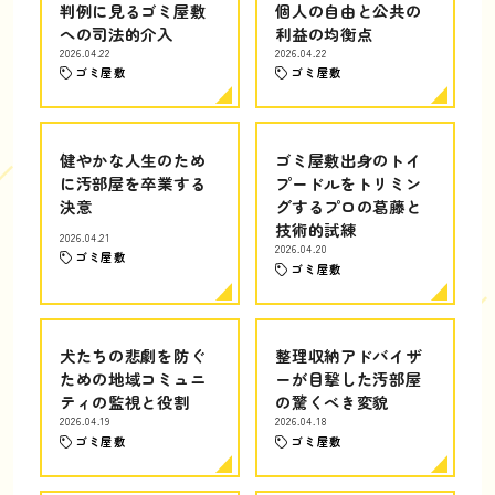
判例に見るゴミ屋敷
個人の自由と公共の
への司法的介入
利益の均衡点
2026.04.22
2026.04.22
ゴミ屋敷
ゴミ屋敷
健やかな人生のため
ゴミ屋敷出身のトイ
に汚部屋を卒業する
プードルをトリミン
決意
グするプロの葛藤と
技術的試練
2026.04.21
2026.04.20
ゴミ屋敷
ゴミ屋敷
犬たちの悲劇を防ぐ
整理収納アドバイザ
ための地域コミュニ
ーが目撃した汚部屋
ティの監視と役割
の驚くべき変貌
2026.04.19
2026.04.18
ゴミ屋敷
ゴミ屋敷