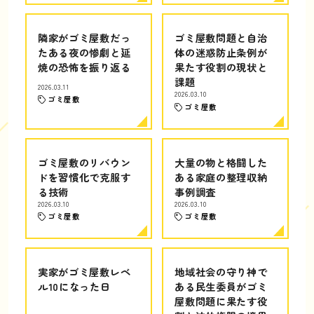
隣家がゴミ屋敷だっ
ゴミ屋敷問題と自治
たある夜の惨劇と延
体の迷惑防止条例が
焼の恐怖を振り返る
果たす役割の現状と
課題
2026.03.11
2026.03.10
ゴミ屋敷
ゴミ屋敷
ゴミ屋敷のリバウン
大量の物と格闘した
ドを習慣化で克服す
ある家庭の整理収納
る技術
事例調査
2026.03.10
2026.03.10
ゴミ屋敷
ゴミ屋敷
実家がゴミ屋敷レベ
地域社会の守り神で
ル10になった日
ある民生委員がゴミ
屋敷問題に果たす役