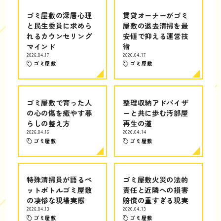
ゴミ屋敷の深層心理
賃貸オーナーがゴミ
と民生委員に求めら
屋敷の退去清掃を最
れるカウンセリング
安値で抑える運営技
マインド
術
2026.04.17
2026.04.17
ゴミ屋敷
ゴミ屋敷
ゴミ屋敷で育った人
整理収納アドバイザ
の心の傷を癒やす暮
ーと共に歩む汚部屋
らしの整え方
再生の道
2026.04.16
2026.04.14
ゴミ屋敷
ゴミ屋敷
特殊清掃員が語るペ
ゴミ屋敷火災の法的
ットボトルゴミ屋敷
責任と近隣への損害
の凄惨な現場実態
賠償の重すぎる現実
2026.04.13
2026.04.13
ゴミ屋敷
ゴミ屋敷