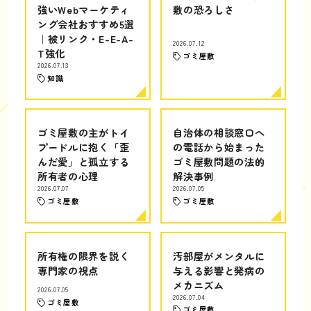
強いWebマーケティ
敷の恐ろしさ
ング会社おすすめ5選
｜被リンク・E-E-A-
2026.07.12
T強化
ゴミ屋敷
2026.07.13
知識
ゴミ屋敷の主がトイ
自治体の相談窓口へ
プードルに抱く「歪
の電話から始まった
んだ愛」と孤立する
ゴミ屋敷問題の法的
所有者の心理
解決事例
2026.07.07
2026.07.05
ゴミ屋敷
ゴミ屋敷
所有権の限界を説く
汚部屋がメンタルに
専門家の視点
与える影響と発病の
メカニズム
2026.07.05
2026.07.04
ゴミ屋敷
ゴミ屋敷