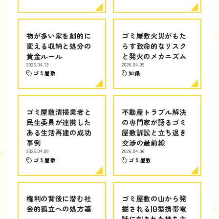
物が多い家を劇的に
ゴミ屋敷火災がもた
変える収納と処分の
らす致命的なリスク
黄金ルール
と発火のメカニズム
2026.04.13
2026.04.09
ゴミ屋敷
知識
ゴミ屋敷清掃業者と
不動産トラブル解決
民生委員が連携した
の専門家が語るゴミ
ある生活再建の成功
屋敷訴訟と立ち退き
事例
交渉の最前線
2026.04.09
2026.04.06
ゴミ屋敷
ゴミ屋敷
権利の背後に潜む社
ゴミ屋敷の山から発
会的孤立への処方箋
掘される旧型携帯電
話に刻まれた持ち主