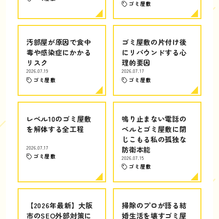
ゴミ屋敷
汚部屋が原因で食中
ゴミ屋敷の片付け後
毒や感染症にかかる
にリバウンドする心
リスク
理的要因
2026.07.19
2026.07.17
ゴミ屋敷
ゴミ屋敷
レベル10のゴミ屋敷
鳴り止まない電話の
を解体する全工程
ベルとゴミ屋敷に閉
じこもる私の孤独な
2026.07.17
防衛本能
ゴミ屋敷
2026.07.15
ゴミ屋敷
【2026年最新】大阪
掃除のプロが語る結
市のSEO外部対策に
婚生活を壊すゴミ屋