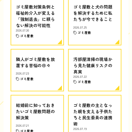
ゴミ屋敷対策条例と
ゴミ屋敷と犬の問題
福祉的介入が変える
を解決するために私
「強制退去」に頼ら
たちが今できること
ない解決の可能性
2026.07.25
2026.07.30
ゴミ屋敷
ゴミ屋敷
隣人がゴミ屋敷を放
汚部屋清掃の現場か
置する苦悩の日々
ら見た健康リスクの
真実
2026.07.23
2026.07.22
ゴミ屋敷
ゴミ屋敷
結婚前に知っておき
ゴミ屋敷の主となっ
たいゴミ屋敷問題の
た親を支える子供た
解決策
ちと民生委員の連携
術
2026.07.21
2026.07.19
ゴミ屋敷