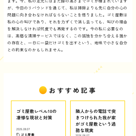
ます。今、私の足元にはまた膝の高さまでゴミが積まれています
が、今回のリバウンドを通じて、私は掃除よりも先に自分の心の
問題に向き合わなければならないことを悟りました。ゴミ屋敷は
私の心の叫びであり、それを力ずくで消し去っても、叫びの理由
を解決しなければ何度でも再発するのです。今の私に必要なの
は、高価な清掃サービスではなく、この孤独を分かち合える誰か
の存在と、一日に一袋だけゴミを出すという、地味で小さな自分
との約束なのかもしれません。
おすすめ記事
ゴミ屋敷レベル10の
隣人からの電話で突
凄惨な現状と対策
きつけられた我が家
がゴミ屋敷という過
2026.08.07
酷な現実
ゴミ屋敷
2026.08.07