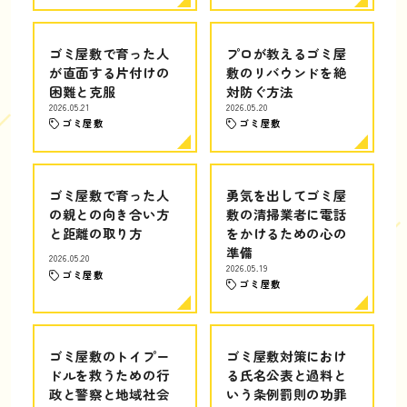
ゴミ屋敷で育った人
プロが教えるゴミ屋
が直面する片付けの
敷のリバウンドを絶
困難と克服
対防ぐ方法
2026.05.21
2026.05.20
ゴミ屋敷
ゴミ屋敷
ゴミ屋敷で育った人
勇気を出してゴミ屋
の親との向き合い方
敷の清掃業者に電話
と距離の取り方
をかけるための心の
準備
2026.05.20
2026.05.19
ゴミ屋敷
ゴミ屋敷
ゴミ屋敷のトイプー
ゴミ屋敷対策におけ
ドルを救うための行
る氏名公表と過料と
政と警察と地域社会
いう条例罰則の功罪