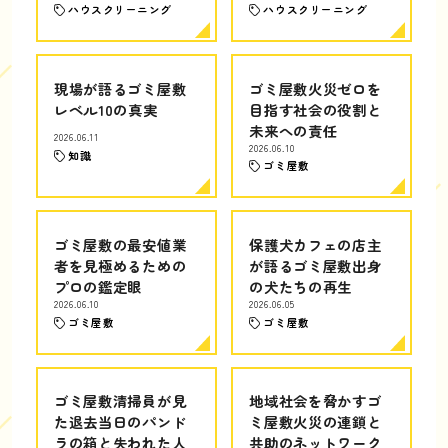
ハウスクリーニング
ハウスクリーニング
現場が語るゴミ屋敷
ゴミ屋敷火災ゼロを
レベル10の真実
目指す社会の役割と
未来への責任
2026.06.11
2026.06.10
知識
ゴミ屋敷
ゴミ屋敷の最安値業
保護犬カフェの店主
者を見極めるための
が語るゴミ屋敷出身
プロの鑑定眼
の犬たちの再生
2026.06.10
2026.06.05
ゴミ屋敷
ゴミ屋敷
ゴミ屋敷清掃員が見
地域社会を脅かすゴ
た退去当日のパンド
ミ屋敷火災の連鎖と
ラの箱と失われた人
共助のネットワーク