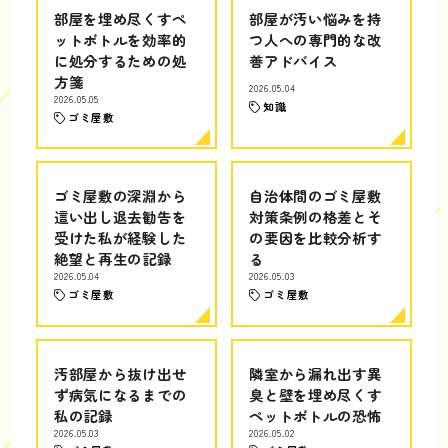
部屋を埋め尽くすペ
部屋が汚い悩みを持
ットボトルを効率的
つ人への専門的な改
に処分するための処
善アドバイス
方箋
2026.05.04
2026.05.05
知識
ゴミ屋敷
ゴミ屋敷の深淵から
自治体間のゴミ屋敷
這い出し退去勧告を
対策条例の格差とそ
受けた私が経験した
の要因を比較分析す
絶望と再生の記録
る
2026.05.04
2026.05.03
ゴミ屋敷
ゴミ屋敷
汚部屋から抜け出せ
隣室から漏れ出す異
ず病気になるまでの
臭と壁を埋め尽くす
私の記録
ペットボトルの恐怖
2026.05.03
2026.05.02