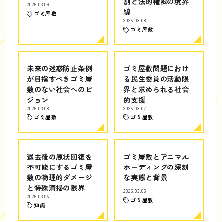
割と法的権限の境界
2026.03.09
線
ゴミ屋敷
2026.03.08
ゴミ屋敷
未来の迷惑防止条例
ゴミ屋敷問題におけ
が目指すべきゴミ屋
る民生委員の活動限
敷のない社会へのビ
界と求められる社会
ジョン
的支援
2026.03.08
2026.03.07
ゴミ屋敷
ゴミ屋敷
退去後の原状回復を
ゴミ屋敷とアニマル
不可能にするゴミ屋
ホーディングの深刻
敷の物理的ダメージ
な実態と背景
と特殊清掃の限界
2026.03.06
2026.03.06
ゴミ屋敷
知識