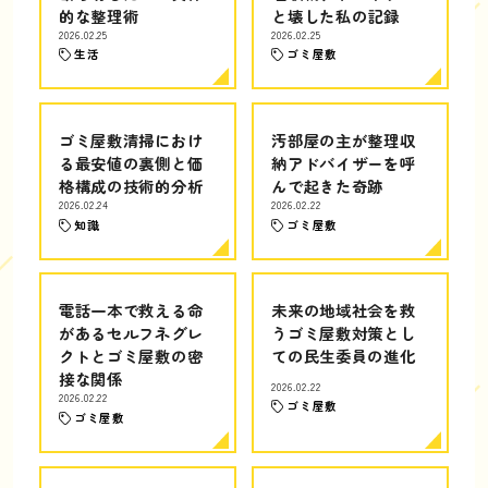
的な整理術
と壊した私の記録
2026.02.25
2026.02.25
生活
ゴミ屋敷
ゴミ屋敷清掃におけ
汚部屋の主が整理収
る最安値の裏側と価
納アドバイザーを呼
格構成の技術的分析
んで起きた奇跡
2026.02.24
2026.02.22
知識
ゴミ屋敷
電話一本で救える命
未来の地域社会を救
があるセルフネグレ
うゴミ屋敷対策とし
クトとゴミ屋敷の密
ての民生委員の進化
接な関係
2026.02.22
2026.02.22
ゴミ屋敷
ゴミ屋敷