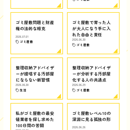
ゴミ屋敷問題と財産
ゴミ屋敷で育った人
権の法的な相克
が大人になり手に入
れた自由と責任
2026.07.01
2026.06.30
ゴミ屋敷
ゴミ屋敷
整理収納アドバイザ
整理収納アドバイザ
ーが提唱する汚部屋
ーが分析する汚部屋
にならない新習慣
化する人の共通点
2026.06.30
2026.06.29
生活
ゴミ屋敷
私がゴミ屋敷の最安
ゴミ屋敷レベル10の
値業者を探し求めた
深淵に見る孤独の形
100日間の苦闘
2026.06.26