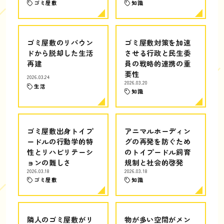
ゴミ屋敷
知識
ゴミ屋敷のリバウン
ゴミ屋敷対策を加速
ドから脱却した生活
させる行政と民生委
再建
員の戦略的連携の重
要性
2026.03.24
2026.03.20
生活
知識
ゴミ屋敷出身トイプ
アニマルホーディン
ードルの行動学的特
グの再発を防ぐため
性とリハビリテーシ
のトイプードル飼育
ョンの難しさ
規制と社会的啓発
2026.03.18
2026.03.18
ゴミ屋敷
知識
隣人のゴミ屋敷がリ
物が多い空間がメン