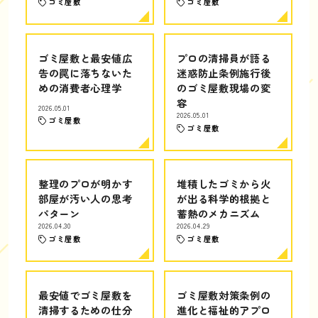
ゴミ屋敷
ゴミ屋敷
ゴミ屋敷と最安値広
プロの清掃員が語る
告の罠に落ちないた
迷惑防止条例施行後
めの消費者心理学
のゴミ屋敷現場の変
容
2026.05.01
2026.05.01
ゴミ屋敷
ゴミ屋敷
整理のプロが明かす
堆積したゴミから火
部屋が汚い人の思考
が出る科学的根拠と
パターン
蓄熱のメカニズム
2026.04.30
2026.04.29
ゴミ屋敷
ゴミ屋敷
最安値でゴミ屋敷を
ゴミ屋敷対策条例の
清掃するための仕分
進化と福祉的アプロ