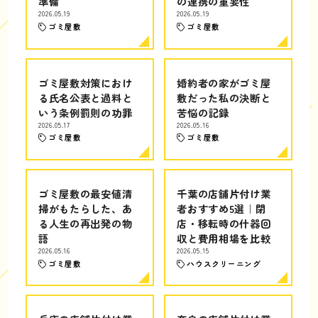
準備
の連携の重要性
2026.05.19
2026.05.19
ゴミ屋敷
ゴミ屋敷
ゴミ屋敷対策におけ
婚約者の家がゴミ屋
る氏名公表と過料と
敷だった私の決断と
いう条例罰則の功罪
苦悩の記録
2026.05.17
2026.05.16
ゴミ屋敷
ゴミ屋敷
ゴミ屋敷の最安値清
千葉の店舗片付け業
掃がもたらした、あ
者おすすめ5選｜閉
る人生の再出発の物
店・移転時の什器回
語
収と費用相場を比較
2026.05.16
2026.05.15
ゴミ屋敷
ハウスクリーニング