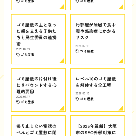
ゴミ屋敷
ゴミ屋敷
ゴミ屋敷の主となっ
汚部屋が原因で食中
た親を支える子供た
毒や感染症にかかる
ちと民生委員の連携
リスク
術
2026.07.19
2026.07.19
ゴミ屋敷
ゴミ屋敷
ゴミ屋敷の片付け後
レベル10のゴミ屋敷
にリバウンドする心
を解体する全工程
理的要因
2026.07.17
2026.07.17
ゴミ屋敷
ゴミ屋敷
鳴り止まない電話の
【2026年最新】大阪
ベルとゴミ屋敷に閉
市のSEO外部対策に