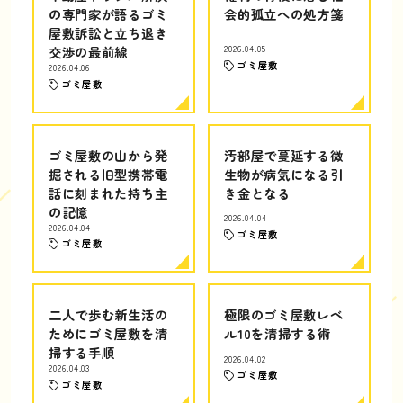
の専門家が語るゴミ
会的孤立への処方箋
屋敷訴訟と立ち退き
交渉の最前線
2026.04.05
ゴミ屋敷
2026.04.06
ゴミ屋敷
ゴミ屋敷の山から発
汚部屋で蔓延する微
掘される旧型携帯電
生物が病気になる引
話に刻まれた持ち主
き金となる
の記憶
2026.04.04
2026.04.04
ゴミ屋敷
ゴミ屋敷
二人で歩む新生活の
極限のゴミ屋敷レベ
ためにゴミ屋敷を清
ル10を清掃する術
掃する手順
2026.04.02
2026.04.03
ゴミ屋敷
ゴミ屋敷