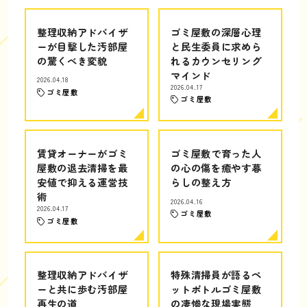
整理収納アドバイザ
ゴミ屋敷の深層心理
ーが目撃した汚部屋
と民生委員に求めら
の驚くべき変貌
れるカウンセリング
マインド
2026.04.18
2026.04.17
ゴミ屋敷
ゴミ屋敷
賃貸オーナーがゴミ
ゴミ屋敷で育った人
屋敷の退去清掃を最
の心の傷を癒やす暮
安値で抑える運営技
らしの整え方
術
2026.04.16
2026.04.17
ゴミ屋敷
ゴミ屋敷
整理収納アドバイザ
特殊清掃員が語るペ
ーと共に歩む汚部屋
ットボトルゴミ屋敷
再生の道
の凄惨な現場実態