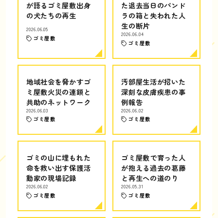
が語るゴミ屋敷出身
た退去当日のパンド
の犬たちの再生
ラの箱と失われた人
生の断片
2026.06.05
2026.06.04
ゴミ屋敷
ゴミ屋敷
地域社会を脅かすゴ
汚部屋生活が招いた
ミ屋敷火災の連鎖と
深刻な皮膚疾患の事
共助のネットワーク
例報告
2026.06.03
2026.06.02
ゴミ屋敷
ゴミ屋敷
ゴミの山に埋もれた
ゴミ屋敷で育った人
命を救い出す保護活
が抱える過去の葛藤
動家の現場記録
と再生への道のり
2026.06.02
2026.05.31
ゴミ屋敷
ゴミ屋敷