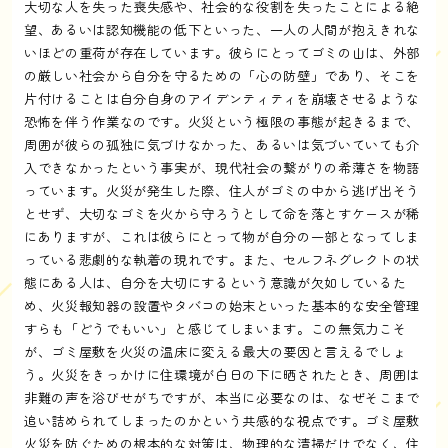
大切な人を失った喪失感や、社会的な役割を失ったことによる絶
望、あるいは認知機能の低下といった、一人の人間が抱えきれな
いほどの重荷が存在しています。彼らにとってゴミの山は、外部
の厳しい社会から自分を守るための「心の防壁」であり、そこを
片付けることは自分自身のアイデンティティを崩壊させるような
恐怖を伴う作業なのです。火災という極限の事態が起きるまで、
周囲が彼らの孤独に気づけなかった、あるいは気づいていても介
入できなかったという事実が、現代社会の繋がりの希薄さを物語
っています。火災が発生した際、住人がゴミの中から逃げ出そう
とせず、大切なゴミを火から守ろうとして命を落とすケースが稀
にありますが、これは彼らにとって物が自分の一部となってしま
っている悲劇的な執着の現れです。また、セルフネグレクトの状
態にある人は、自分を大切にするという意識が欠如しているた
め、火災報知器の設置やタバコの始末といった基本的な安全管理
すらも「どうでもいい」と感じてしまいます。この無気力こそ
が、ゴミ屋敷を火災の温床に変える最大の要因と言えるでしょ
う。火災をきっかけに住環境が白日の下に晒されたとき、周囲は
非難の声を浴びせがちですが、本当に必要なのは、なぜそこまで
追い詰められてしまったのかという共感的な視点です。ゴミ屋敷
火災を防ぐための根本的な対策は、物理的な清掃だけでなく、住