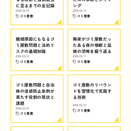
に至るまでの全記録
ング
2026.03.14
2026.03.14
ゴミ屋敷
ゴミ屋敷
離婚原因にもなるゴ
隣家がゴミ屋敷だっ
ミ屋敷問題と法的リ
たある夜の惨劇と延
スクの基礎知識
焼の恐怖を振り返る
2026.03.13
2026.03.11
ゴミ屋敷
ゴミ屋敷
ゴミ屋敷問題と自治
ゴミ屋敷のリバウン
体の迷惑防止条例が
ドを習慣化で克服す
果たす役割の現状と
る技術
課題
2026.03.10
2026.03.10
ゴミ屋敷
ゴミ屋敷