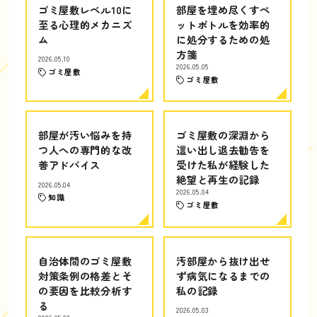
ゴミ屋敷レベル10に
部屋を埋め尽くすペ
至る心理的メカニズ
ットボトルを効率的
ム
に処分するための処
方箋
2026.05.10
2026.05.05
ゴミ屋敷
ゴミ屋敷
部屋が汚い悩みを持
ゴミ屋敷の深淵から
つ人への専門的な改
這い出し退去勧告を
善アドバイス
受けた私が経験した
絶望と再生の記録
2026.05.04
2026.05.04
知識
ゴミ屋敷
自治体間のゴミ屋敷
汚部屋から抜け出せ
対策条例の格差とそ
ず病気になるまでの
の要因を比較分析す
私の記録
る
2026.05.03