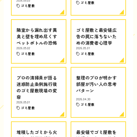
2026.05.03
ゴミ屋敷
ゴミ屋敷
隣室から漏れ出す異
ゴミ屋敷と最安値広
臭と壁を埋め尽くす
告の罠に落ちないた
ペットボトルの恐怖
めの消費者心理学
2026.05.02
2026.05.01
ゴミ屋敷
ゴミ屋敷
プロの清掃員が語る
整理のプロが明かす
迷惑防止条例施行後
部屋が汚い人の思考
のゴミ屋敷現場の変
パターン
容
2026.04.30
2026.05.01
ゴミ屋敷
ゴミ屋敷
堆積したゴミから火
最安値でゴミ屋敷を