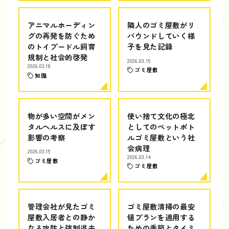
アニマルホーディン
隣人のゴミ屋敷がリ
グの再発を防ぐため
バウンドしていく様
のトイプードル飼育
子を見た記録
規制と社会的啓発
2026.03.15
2026.03.18
ゴミ屋敷
知識
物が多い空間がメン
使い捨て文化の極北
タルヘルスに及ぼす
としてのペットボト
影響の考察
ルゴミ屋敷という社
会病理
2026.03.15
2026.03.14
ゴミ屋敷
ゴミ屋敷
管理会社が見たゴミ
ゴミ屋敷清掃の最安
屋敷入居者との静か
値プランを適用する
なる攻防と強制退去
ための季節とタイミ