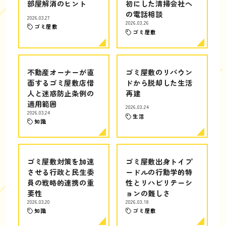
部屋解消のヒント
初にした清掃会社へ
の電話相談
2026.03.27
2026.03.26
ゴミ屋敷
ゴミ屋敷
不動産オーナーが直
ゴミ屋敷のリバウン
面するゴミ屋敷店借
ドから脱却した生活
人と迷惑防止条例の
再建
適用範囲
2026.03.24
2026.03.24
生活
知識
ゴミ屋敷対策を加速
ゴミ屋敷出身トイプ
させる行政と民生委
ードルの行動学的特
員の戦略的連携の重
性とリハビリテーシ
要性
ョンの難しさ
2026.03.20
2026.03.18
知識
ゴミ屋敷