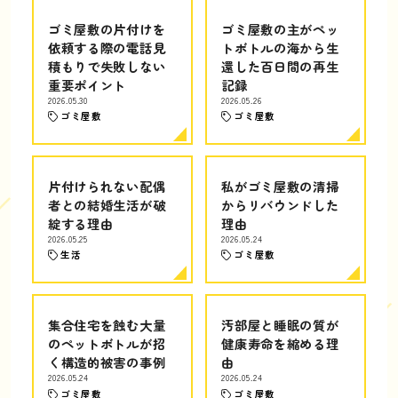
ゴミ屋敷の片付けを
ゴミ屋敷の主がペッ
依頼する際の電話見
トボトルの海から生
積もりで失敗しない
還した百日間の再生
重要ポイント
記録
2026.05.30
2026.05.26
ゴミ屋敷
ゴミ屋敷
片付けられない配偶
私がゴミ屋敷の清掃
者との結婚生活が破
からリバウンドした
綻する理由
理由
2026.05.25
2026.05.24
生活
ゴミ屋敷
集合住宅を蝕む大量
汚部屋と睡眠の質が
のペットボトルが招
健康寿命を縮める理
く構造的被害の事例
由
2026.05.24
2026.05.24
ゴミ屋敷
ゴミ屋敷