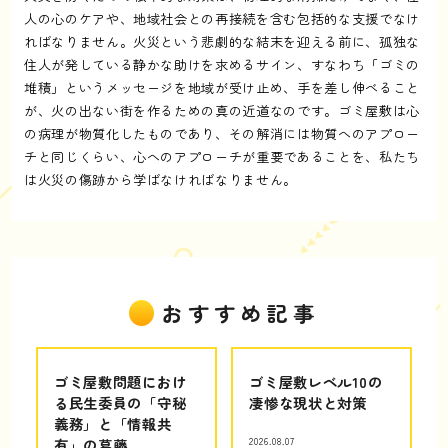
人の心のケアや、地域社会との再接続を含む包括的な支援でなけ
ればなりません。火災という悲劇的な結末を迎える前に、孤独な
住人が発している静かな助けを求めるサイン、すなわち「ゴミの
堆積」というメッセージを地域が受け止め、手を差し伸べること
が、火の出ない街を作るための真の近道なのです。ゴミ屋敷は心
の病理が物質化したものであり、その解消には物質へのアプロー
チと同じくらい、心へのアプローチが重要であることを、私たち
は火災の傷跡から学ばなければなりません。
おすすめ記事
ゴミ屋敷問題におけ
ゴミ屋敷レベル10の
る民生委員の「守秘
凄惨な現状と対策
義務」と「情報共
有」の葛藤
2026.08.07