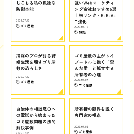
じこもる私の孤独な
強いWebマーケティ
防衛本能
ング会社おすすめ5選
｜被リンク・E-E-A-
2026.07.15
T強化
ゴミ屋敷
2026.07.13
知識
掃除のプロが語る結
ゴミ屋敷の主がトイ
婚生活を壊すゴミ屋
プードルに抱く「歪
敷の恐ろしさ
んだ愛」と孤立する
所有者の心理
2026.07.12
2026.07.07
ゴミ屋敷
ゴミ屋敷
自治体の相談窓口へ
所有権の限界を説く
の電話から始まった
専門家の視点
ゴミ屋敷問題の法的
解決事例
2026.07.05
ゴミ屋敷
2026.07.05