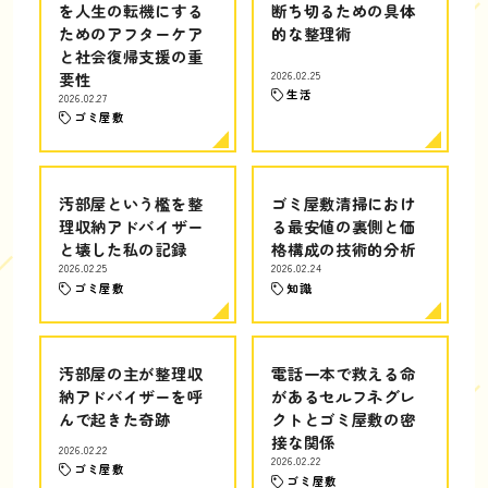
を人生の転機にする
断ち切るための具体
ためのアフターケア
的な整理術
と社会復帰支援の重
要性
2026.02.25
生活
2026.02.27
ゴミ屋敷
汚部屋という檻を整
ゴミ屋敷清掃におけ
理収納アドバイザー
る最安値の裏側と価
と壊した私の記録
格構成の技術的分析
2026.02.25
2026.02.24
ゴミ屋敷
知識
汚部屋の主が整理収
電話一本で救える命
納アドバイザーを呼
があるセルフネグレ
んで起きた奇跡
クトとゴミ屋敷の密
接な関係
2026.02.22
2026.02.22
ゴミ屋敷
ゴミ屋敷