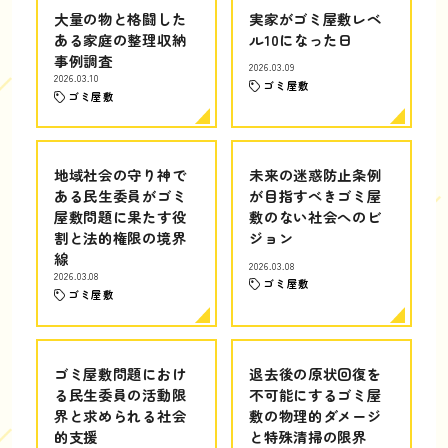
大量の物と格闘した
実家がゴミ屋敷レベ
ある家庭の整理収納
ル10になった日
事例調査
2026.03.09
2026.03.10
ゴミ屋敷
ゴミ屋敷
地域社会の守り神で
未来の迷惑防止条例
ある民生委員がゴミ
が目指すべきゴミ屋
屋敷問題に果たす役
敷のない社会へのビ
割と法的権限の境界
ジョン
線
2026.03.08
2026.03.08
ゴミ屋敷
ゴミ屋敷
ゴミ屋敷問題におけ
退去後の原状回復を
る民生委員の活動限
不可能にするゴミ屋
界と求められる社会
敷の物理的ダメージ
的支援
と特殊清掃の限界