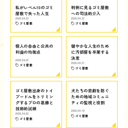
私がレベル10のゴミ
判例に見るゴミ屋敷
屋敷で失った人生
への司法的介入
2026.04.23
2026.04.22
ゴミ屋敷
ゴミ屋敷
個人の自由と公共の
健やかな人生のため
利益の均衡点
に汚部屋を卒業する
決意
2026.04.22
2026.04.21
ゴミ屋敷
ゴミ屋敷
ゴミ屋敷出身のトイ
犬たちの悲劇を防ぐ
プードルをトリミン
ための地域コミュニ
グするプロの葛藤と
ティの監視と役割
技術的試練
2026.04.19
2026.04.20
ゴミ屋敷
ゴミ屋敷