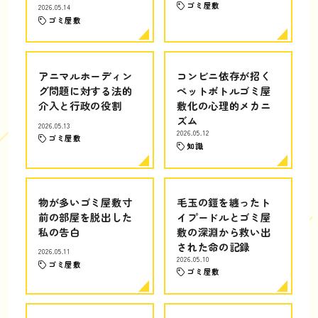
ゴミ屋敷
2026.05.14
ゴミ屋敷
アニマルホーディン
コンビニ依存が招く
グ問題に対する法的
ペットボトルゴミ屋
介入と行政の役割
敷化の心理的メカニ
ズム
2026.05.13
2026.05.12
ゴミ屋敷
知識
物が多いゴミ屋敷寸
毛玉の鎧を纏ったト
前の部屋を脱出した
イプードルとゴミ屋
私の告白
敷の深淵から救い出
された命の記録
2026.05.11
2026.05.10
ゴミ屋敷
ゴミ屋敷