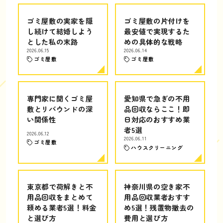
ゴミ屋敷の実家を隠
ゴミ屋敷の片付けを
し続けて結婚しよう
最安値で実現するた
とした私の末路
めの具体的な戦略
2026.06.15
2026.06.14
ゴミ屋敷
ゴミ屋敷
専門家に聞くゴミ屋
愛知県で急ぎの不用
敷とリバウンドの深
品回収ならここ！即
い関係性
日対応のおすすめ業
者5選
2026.06.12
2026.06.11
ゴミ屋敷
ハウスクリーニング
東京都で荷解きと不
神奈川県の空き家不
用品回収をまとめて
用品回収業者おすす
頼める業者5選！料金
め5選！残置物撤去の
と選び方
費用と選び方