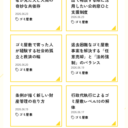
奇妙な共依存
用したい公的窓口と
支援制度
2026.06.23
2026.06.23
ゴミ屋敷
ゴミ屋敷
ゴミ屋敷で育った人
退去困難なゴミ屋敷
が経験する社会的孤
事案を解決する「任
立と救済の輪
意売却」と「法的強
制」のバランス
2026.06.20
2026.06.19
ゴミ屋敷
ゴミ屋敷
条例が描く新しい財
行政代執行によるゴ
産管理の在り方
ミ屋敷レベル10の解
体
2026.06.19
2026.06.17
ゴミ屋敷
ゴミ屋敷