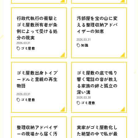
行政代執行の衝撃と
汚部屋を宝の山に変
ゴミ屋敷所有者が条
える整理収納アドバ
例によって受ける処
イザーの知恵
分の現実
2026.03.31
2026.03.31
知識
ゴミ屋敷
ゴミ屋敷出身トイプ
ゴミ屋敷の底で鳴り
ードルと里親の再生
響く電話の音が教え
物語
る家族の絆と孤立の
深い溝
2026.03.31
2026.03.30
ゴミ屋敷
ゴミ屋敷
整理収納アドバイザ
実家がゴミ屋敷化し
ーの現場から届く汚
た絶望の中で私が最