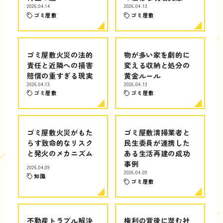
2026.04.14
2026.04.13
ゴミ屋敷
ゴミ屋敷
ゴミ屋敷火災の法的
物が多い家を劇的に
責任と近隣への損害
変える収納と処分の
賠償の重すぎる現実
黄金ルール
2026.04.13
2026.04.13
ゴミ屋敷
ゴミ屋敷
ゴミ屋敷火災がもた
ゴミ屋敷清掃業者と
らす致命的なリスク
民生委員が連携した
と発火のメカニズム
ある生活再建の成功
事例
2026.04.09
2026.04.09
知識
ゴミ屋敷
不動産トラブル解決
権利の背後に潜む社