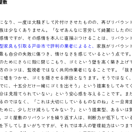
屋敷
になり、一度は大騒ぎして片付けさせたものの、再びリバウン
族は少なくありません。「なぜあんなに苦労して綺麗にしたの
感情ですが、その感情を本人に直接ぶつけることは、リバウン
型家具も引取る戸田市で評判の業者によると、
家族がリバウン
最も自分の失敗に傷つき、情けなさを感じているという点です
のためにさらに殻に閉じこもり、ゴミという壁を高く築き上げ
方のコツは、監視者ではなく共同作業者になることです。「抜
に嘘をつかせ、ゴミを隠させる原因となります。そうではなく
でに、十五分だけ一緒にゴミを出そう」という提案をしてみて
分は見捨てられていない」という安心感を与えることです。ま
るのではなく、「これは大切にしているものなのね」と一旦肯
ために、少しだけ減らしてみない？」という提案型、あるいは
。ゴミ屋敷のリバウンドを繰り返す人は、判断力が低下してい
を下してしまいがちですが、それでは本人の管理能力はいつま