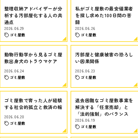
整理収納アドバイザーが分
私がゴミ屋敷の最安値業者
析する汚部屋化する人の共
を探し求めた100日間の苦
通点
闘
2026.06.29
2026.06.26
ゴミ屋敷
ゴミ屋敷
動物行動学から見るゴミ屋
汚部屋と健康被害の恐ろし
敷出身犬のトラウマケア
い因果関係
2026.06.24
2026.06.23
ゴミ屋敷
ゴミ屋敷
ゴミ屋敷で育った人が経験
退去困難なゴミ屋敷事案を
する社会的孤立と救済の輪
解決する「任意売却」と
「法的強制」のバランス
2026.06.20
2026.06.19
ゴミ屋敷
ゴミ屋敷