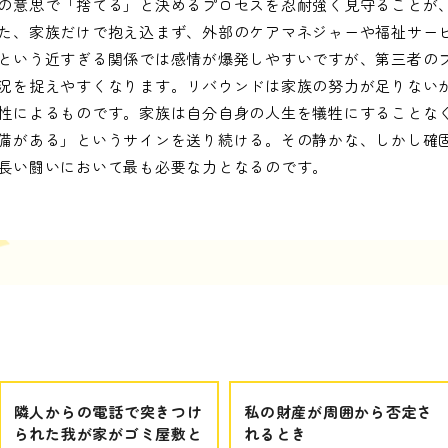
の意思で「捨てる」と決めるプロセスを忍耐強く見守ることが
た、家族だけで抱え込まず、外部のケアマネジャーや福祉サー
という近すぎる関係では感情が爆発しやすいですが、第三者の
況を捉えやすくなります。リバウンドは家族の努力が足りない
性によるものです。家族は自分自身の人生を犠牲にすることな
備がある」というサインを送り続ける。その静かな、しかし確
長い闘いにおいて最も必要な力となるのです。
隣人からの電話で突きつけ
私の財産が周囲から否定さ
られた我が家がゴミ屋敷と
れるとき