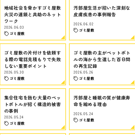
地域社会を脅かすゴミ屋敷
汚部屋生活が招いた深刻な
火災の連鎖と共助のネット
皮膚疾患の事例報告
ワーク
2026.06.02
2026.06.03
ゴミ屋敷
ゴミ屋敷
ゴミ屋敷の片付けを依頼す
ゴミ屋敷の主がペットボト
る際の電話見積もりで失敗
ルの海から生還した百日間
しない重要ポイント
の再生記録
2026.05.30
2026.05.26
ゴミ屋敷
ゴミ屋敷
集合住宅を蝕む大量のペッ
汚部屋と睡眠の質が健康寿
トボトルが招く構造的被害
命を縮める理由
の事例
2026.05.24
2026.05.24
ゴミ屋敷
ゴミ屋敷